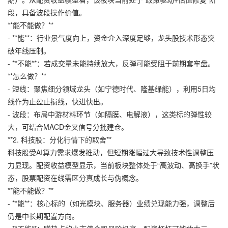
段，具备波段操作价值。
**能不能做？**
- **能**：行业景气度向上，资金介入深度足够，龙头股技术形态突
破年线压制。
- **不能**：若成交量未能持续放大，反弹可能受阻于前期套牢盘。
**怎么做？**
- 短线：聚焦细分领域龙头（如宁德时代、隆基绿能），利用5日均
线作为止盈止损线，快进快出。
- 波段：布局中游材料环节（如隔膜、电解液），这类标的弹性较
大，可结合MACD金叉信号分批建仓。
**2. 科技股：分化行情下的取舍**
科技股受AI算力需求爆发推动，但短期涨幅过大导致技术性调整压
力显现。配资收益模型显示，当前板块整体处于“高波动、高换手”状
态，
股票配资在线
需区分真成长与伪概念。
**能不能做？**
- **能**：核心标的（如光模块、服务器）业绩兑现能力强，调整后
仍是中长期配置方向。