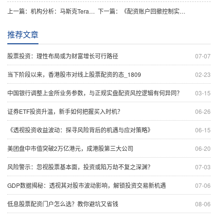
上一篇：
机构分析：马斯克TeraFab晶圆厂需5万亿，正规实盘配资够吗？
下一篇：
《配资账户回撤控制实战指南：精准捕捉机会，锁定操作方向！》
推荐文章
股票投资：理性布局或为财富增长可行路径
07-07
当下阶段以来，香港股市对线上股票配资的态_1809
02-23
中国银行调整上金所业务参数，与正规实盘配资风控逻辑有何异同？
03-15
证券ETF投资升温，新手如何把握买入时机？
06-26
《透视投资收益波动：探寻风险背后的机遇与应对策略》
06-15
美团盘中市值突破2万亿港元，成港股第三大公司
06-20
风险警示：忽视股票基本面，投资或陷万劫不复之深渊？
07-03
GDP数据揭秘：透视其对股市波动影响，解锁投资交易新机遇
07-06
低息股票配资门户怎么选？教你避坑又省钱
08-06