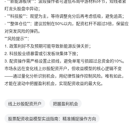
- **新能源板块**：波段操作者可逢低布局中游材料环节，短线者紧
盯龙头股盘中异动；
- **科技股**：观望为主，等待调整充分后再考虑低吸，避免追高；
- **整体仓位**：建议控制在50%以内，配资杠杆不超过3倍，保留应
对突发风险的弹药。
**风险提示**：
1. 政策利好不及预期可能导致新能源反弹夭折；
2. 科技股业绩暴雷或引发板块集体下挫；
3. 配资操作需严格设置止损线，避免单笔亏损超过总资金的10%。
市场永远在变化线上炒股配资开户，但收益模型的核心逻辑不变
——通过量化分析识别机会，用纪律性操作控制风险。唯有如此，
才能在波动中把握盈利机会，实现配资收益的最大化。
线上炒股配资开户
把握盈利机会
股票配资收益模型实战指南：精准捕捉操作方向