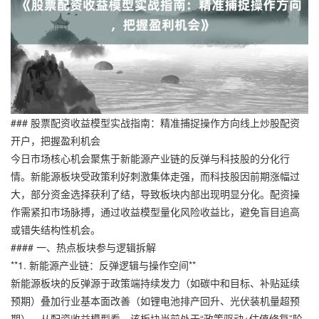
### 股票配资收益模型实战指南：精准捕捉操作方向线上炒股配资
开户，把握盈利机会
今日市场核心机会聚焦于新能源产业链的反弹与科技股的分化行
情。新能源板块受政策利好刺激集体走强，而科技股因前期涨幅过
大，部分资金选择获利了结，导致板块内部出现明显分化。配资操
作需紧扣市场脉搏，通过收益模型量化风险收益比，避免盲目追高
或错失结构性机会。
#### 一、热点板块参与逻辑拆解
**1. 新能源产业链：反弹逻辑与操作空间**
新能源板块的反弹源于政策端持续发力（如碳中和目标、补贴延续
预期）叠加行业基本面改善（如锂电池排产回升、光伏装机量超预
期）。从配资收益模型看，该板块当前处于“政策驱动+估值修复”阶