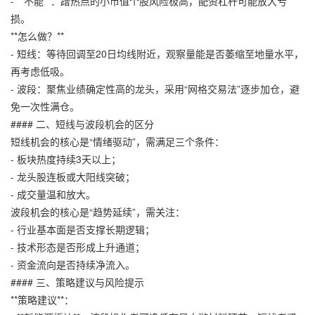
- **不能**：蹭热点的小市值个股风险极高，配资杠杆可能放大亏
损。
**怎么做？**
- 短线：等待回调至20日均线附近，观察量能是否萎缩至地量水平，
再考虑低吸。
- 波段：聚焦业绩确定性高的龙头，采用“网格交易法”逐步加仓，避
免一次性满仓。
#### 二、短线与波段机会的区分
短线机会的核心是“情绪驱动”，需满足三个条件：
- 板块热度持续3天以上；
- 龙头股连板或大阳线突破；
- 成交量温和放大。
波段机会的核心是“趋势延续”，需关注：
- 行业基本面是否支撑长期逻辑；
- 技术形态是否形成上升通道；
- 资金流向是否持续净流入。
#### 三、策略建议与风险提示
**策略建议**：