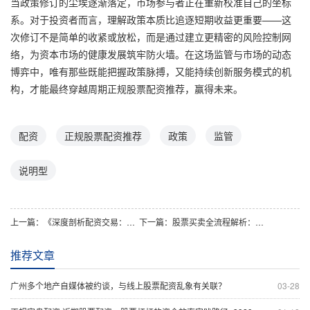
当政策修订的尘埃逐渐落定，市场参与者正在重新校准自己的坐标
系。对于投资者而言，理解政策本质比追逐短期收益更重要——这
次修订不是简单的收紧或放松，而是通过建立更精密的风险控制网
络，为资本市场的健康发展筑牢防火墙。在这场监管与市场的动态
博弈中，唯有那些既能把握政策脉搏，又能持续创新服务模式的机
构，才能最终穿越周期正规股票配资推荐，赢得未来。
配资
正规股票配资推荐
政策
监管
说明型
上一篇：
《深度剖析配资交易：投资者如何把握杠杆机遇与风险？》
下一篇：
股票买卖全流程解析：策略、风险与实用操作指南
推荐文章
广州多个地产自媒体被约谈，与线上股票配资乱象有关联？
03-28