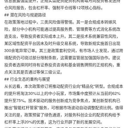
信息披露强度提升，
正规实盘配资
配资机构需每月向投资者发送持
仓风险报告，包含杠杆率、强制平仓线等12项核心指标。
## 潜在风险与规避路径
在政策落地过程中，三类风险值得警惕。其一是合规成本转嫁风
险，部分中小机构可能通过提高服务费、管理费等方式消化系统改
造支出，导致投资者实际成本上升。其二是技术系统兼容性风险，
某区域性配资平台因未及时升级交易系统，导致新规实施首日出现
300余笔异常订单。其三是政策套利空间，有市场人士发现，通过跨
境配资仍可绕过部分限制条款，这需要监管层加强国际协作。建议
投资者选择同时持有证券投资咨询和基金销售牌照的正规机构，重
点关注其是否通过等保三级认证。
## 行业生态的重构与展望
从长远看，本次政策修订将推动配资行业向"精品化"转型。合规成本
的提升将淘汰30%以上的中小玩家，市场集中度预计从当前的62%
提升至75%。技术驱动的服务创新成为竞争焦点，某创新型机构已
推出"智能杠杆管家"服务，可根据市场波动自动调整配资比例。值得
关注的是，政策预留了绿色通道，对服务科创企业的配资机构给予
杠杆率上浮20%的优惠，这为行业开辟了新的发展空间。