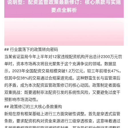
## 行业震荡下的政策转向密码
当某省证监局今年上半年对12家违规配资机构开出总计2300万元罚
单时，资本市场再次将目光聚焦于这个充满争议的领域。数据显
示，2023年全国配资交易规模突破1.2万亿元，较三年前增长47%，
但其中仅38%的交易通过合规渠道完成。这种野蛮生长与监管滞后
的矛盾，成为本次配资监管政策修订的核心动因。政策制定者面临
双重挑战：既要遏制非法配资引发的系统性风险，又要避免过度干
预影响市场流动性。
## 政策修订的三大核心条款重构
新规在原有框架基础上进行三方面突破性调整。首先是穿透式监管
条款，要求配资机构对资金来源进行三级穿透核查，这意味着通过
多层嵌套规避监管的路径被彻底封堵。其次是杠杆比例动态调整机