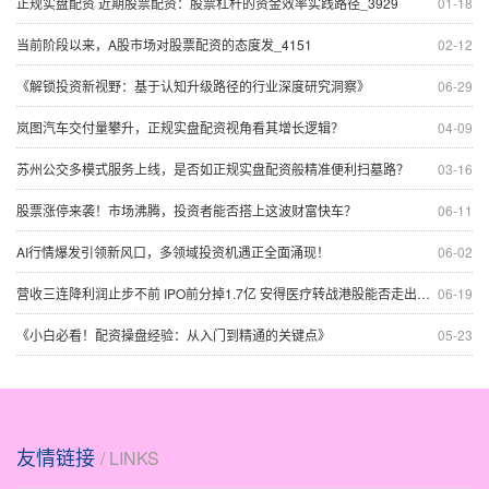
正规实盘配资 近期股票配资：股票杠杆的资金效率实践路径_3929
01-18
当前阶段以来，A股市场对股票配资的态度发_4151
02-12
《解锁投资新视野：基于认知升级路径的行业深度研究洞察》
06-29
岚图汽车交付量攀升，正规实盘配资视角看其增长逻辑？
04-09
苏州公交多模式服务上线，是否如正规实盘配资般精准便利扫墓路？
03-16
股票涨停来袭！市场沸腾，投资者能否搭上这波财富快车？
06-11
AI行情爆发引领新风口，多领域投资机遇正全面涌现！
06-02
营收三连降利润止步不前 IPO前分掉1.7亿 安得医疗转战港股能否走出增长“死胡同”？
06-19
《小白必看！配资操盘经验：从入门到精通的关键点》
05-23
友情链接
/ LINKS