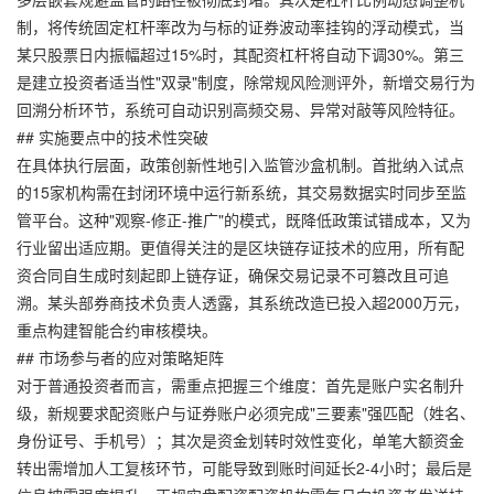
制，将传统固定杠杆率改为与标的证券波动率挂钩的浮动模式，当
某只股票日内振幅超过15%时，其配资杠杆将自动下调30%。第三
是建立投资者适当性"双录"制度，除常规风险测评外，新增交易行为
回溯分析环节，系统可自动识别高频交易、异常对敲等风险特征。
## 实施要点中的技术性突破
在具体执行层面，政策创新性地引入监管沙盒机制。首批纳入试点
的15家机构需在封闭环境中运行新系统，其交易数据实时同步至监
管平台。这种"观察-修正-推广"的模式，既降低政策试错成本，又为
行业留出适应期。更值得关注的是区块链存证技术的应用，所有配
资合同自生成时刻起即上链存证，确保交易记录不可篡改且可追
溯。某头部券商技术负责人透露，其系统改造已投入超2000万元，
重点构建智能合约审核模块。
## 市场参与者的应对策略矩阵
对于普通投资者而言，需重点把握三个维度：首先是账户实名制升
级，新规要求配资账户与证券账户必须完成"三要素"强匹配（姓名、
身份证号、手机号）；其次是资金划转时效性变化，单笔大额资金
转出需增加人工复核环节，可能导致到账时间延长2-4小时；最后是