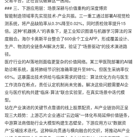
交易平台，正在尝试破解这一困局。
### 三、下游应用层：场景深耕与价值重构的深度博弈
智能制造领域率先实现技术-产业共振。三一重工通过部署AI视觉检
测系统，将产品缺陷率从0.3%降至0.02%，同时质检效率提升15
倍。这种"机器换人"的表象下，是工业知识图谱与机器学习算法的深
度融合。海尔卡奥斯平台整合了600余个工业APP，形成覆盖设计、
生产、物流的全链条AI解决方案，验证了"场景驱动"的技术演进路
径。
医疗行业的AI落地则面临更复杂的价值网络。某三甲医院部署的AI辅
助诊断系统，虽将肺结节识别准确率提升至98%，但医生采纳率仅
65%。这暴露出技术供给与临床需求的错位：算法优化方向与医生
工作流存在断点，责任认定机制尚未完善。解决这些问题需要AI企
业与医疗机构共建"临床-算法"联合实验室，在真实场景中迭代模
型。
站在产业演进的关键节点靠谱的线上股票配资，AI产业链协同正呈
现三大趋势：上游芯片企业通过"云边端"一体化布局延伸价值链条，
中游算法商借助行业大模型构建生态壁垒，下游应用方以"数据资
产"反哺技术迭代。这种纵向贯通与横向融合的交织，将推动AI产业