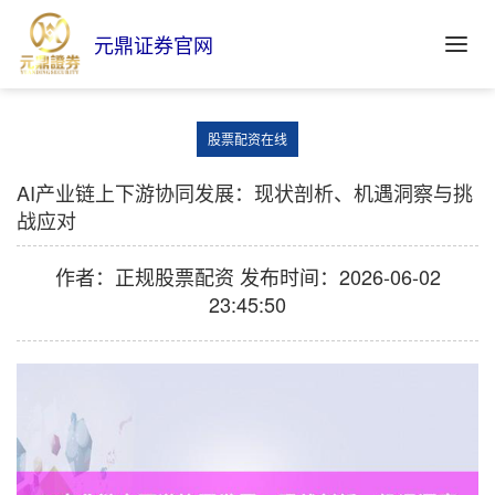
元鼎证券官网
股票配资在线
AI产业链上下游协同发展：现状剖析、机遇洞察与挑
战应对
作者：正规股票配资
发布时间：2026-06-02
23:45:50