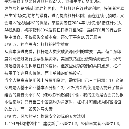
平均持仓周期比普通账户短27天，但换手率却高出3倍。
更危险的是"赌徒谬误"的强化。当杠杆账户连续盈利时，投资者容易
产生"市场欠我钱"的错觉，进而提高杠杆比例；而在连续亏损时，又
会陷入"必须回本"的执念。某投资者在2024年1月使用5倍杠杆买入
AI概念股，初期获利30%后将杠杆提升至8倍，最终在2月的行业调
整中爆仓，不仅损失全部本金，还欠下平台20万元债务。
### 五、独立思考：杠杆的哲学维度
从资本演进史看，杠杆是人类突破资源限制的重要工具。荷兰东印
度公司通过发行股票聚集资本，美国铁路建设依赖债券融资，现代
风险投资本质也是杠杆的变体。但这些成功案例的共同点是：杠杆
被用于创造真实价值，而非单纯的价格投机。
当个人投资者使用线上股票配资时，需要问自己三个问题：1）这笔
交易是否基于企业基本面分析？2）杠杆资金的使用是否提升了投资
组合的夏普比率？3）如果杠杆被强制平仓，我的生活是否会受到根
本性影响？只有当三个答案均为肯定时，杠杆才可能成为财富增值
的助力，而非毁灭的导火索。
### 六、风险控制：构建安全边际的五大法则
1. **杠杆比例控制**：建议新手不超过1:2，经验丰富者不超过1:3，