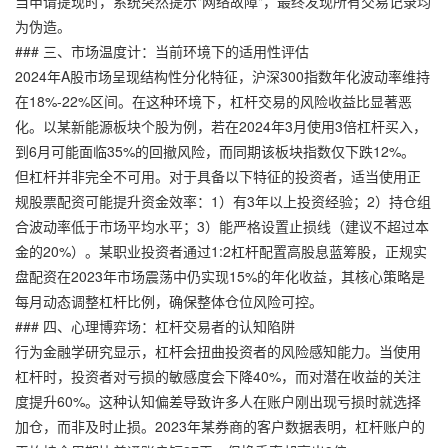
当申请提现时，系统突然提示"网络故障"，最终发现所有交易记录均
为伪造。
### 三、市场温度计：当前环境下的适用性评估
2024年A股市场呈现结构性分化特征，沪深300指数年化波动率维持
在18%-22%区间。在这种环境下，杠杆交易的风险收益比显著恶
化。以某新能源板块个股为例，若在2024年3月使用3倍杠杆买入，
到6月可能面临35%的回撤风险，而同期该板块指数仅下跌12%。
但杠杆并非完全不可用。对于具备以下特征的投资者，适当使用正
规股票配资可能提升资金效率：1）有3年以上投资经验；2）持仓组
合波动率低于市场平均水平；3）能严格设置止损线（建议不超过本
金的20%）。某职业投资者通过1:2杠杆配置高股息蓝筹股，
正规实
盘配资
在2023年市场震荡中仍实现15%的年化收益，其核心策略是
每月动态调整杠杆比例，确保整体仓位风险可控。
### 四、心理博弈场：杠杆交易者的认知陷阱
行为金融学研究显示，杠杆会扭曲投资者的风险感知能力。当使用
杠杆时，投资者对亏损的敏感度会下降40%，而对潜在收益的关注
度提升60%。这种认知偏差导致许多人在账户刚出现亏损时就选择
加仓，而非及时止损。2023年某券商的客户数据表明，杠杆账户的