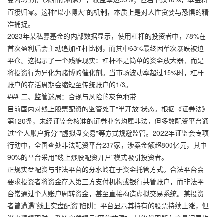
直接归零。这种"以小博大"的机制，本质上是对人性贪婪与恐惧的精
准捕捉。
2023年某私募基金的内部数据显示，使用杠杆的投资者中，78%在
首次盈利后会主动追加杠杆比例，而其中63%最终因单次暴跌被迫
平仓。这揭示了一个残酷现实：杠杆不是简单的资金放大器，而是
将投资行为异化为赌博的催化剂。当市场波动率超过15%时，杠杆
账户的存活周期会缩短至传统账户的1/3。
### 二、监管迷局：合规与风险的灰色地带
目前国内对线上股票配资的监管处于"半开放"状态。根据《证券法》
第120条，未经证监会核准的证券业务均属非法，但多数配资平台通
过"个人账户拆分""虚拟盘交易"等方式规避监管。2022年证监会专项
行动中，全国查处非法配资平台237家，涉案金额超800亿元，其中
90%的平台采用"线上炒股配资开户"模式吸引投资者。
正规实盘配资与非法平台的分水岭在于资金托管方式。合法平台会
要求投资者将资金存入第三方支付机构或银行共管账户，而非法平
台常通过个人账户周转资金，甚至直接构造虚拟交易系统。某投资
者曾遭遇"线上实盘配资"陷阱：平台显示其持有的股票持续上涨，但