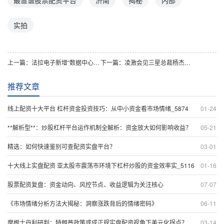
实拍
上一篇：
法拉电子新增“数据中心”概念，是否关联正规实盘配资新趋势？
下一篇：
凌激会见三星总裁杨杰，线上实盘配资格局将如何演变？
推荐文章
线上配资十大平台 杠杆资金投资技巧：从中小资金看市场情绪_5874
01-24
**解析型**：炒股杠杆平台运作机制全解析：资金放大如何影响收益？
05-21
精选：如何快速鉴别可查配资实盘平台？
03-01
十大线上实盘配资 亚太股市震荡市环境下杠杆炒股的资金效率实_5116
01-16
股票配资复盘：资金动向、风控节点、收益逻辑为关注核心
07-07
《市场情绪分析方法大揭秘：洞察涨跌背后的情绪密码》
06-11
摩根士丹利研判：特朗普政策或成正规实盘配资视角下美元化拐点？
03-14