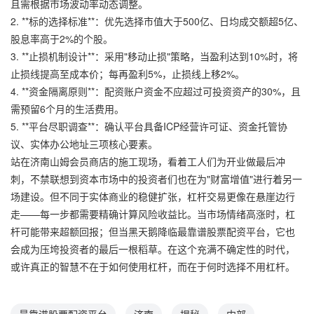
且需根据市场波动率动态调整。
2. **标的选择标准**：优先选择市值大于500亿、日均成交额超5亿、
股息率高于2%的个股。
3. **止损机制设计**：采用"移动止损"策略，当盈利达到10%时，将
止损线提高至成本价；每再盈利5%，止损线上移2%。
4. **资金隔离原则**：配资账户资金不应超过可投资资产的30%，且
需预留6个月的生活费用。
5. **平台尽职调查**：确认平台具备ICP经营许可证、资金托管协
议、实体办公地址三项核心要素。
站在济南山姆会员商店的施工现场，看着工人们为开业做最后冲
刺，不禁联想到资本市场中的投资者们也在为"财富增值"进行着另一
场建设。但不同于实体商业的稳健扩张，杠杆交易更像在悬崖边行
走——每一步都需要精确计算风险收益比。当市场情绪高涨时，杠
杆可能带来超额回报；但当黑天鹅降临最靠谱股票配资平台，它也
会成为压垮投资者的最后一根稻草。在这个充满不确定性的时代，
或许真正的智慧不在于如何使用杠杆，而在于何时选择不用杠杆。
最靠谱股票配资平台
济南
揭秘
内部