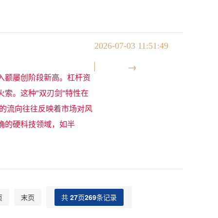
2026-07-03 11:51:49
入额屡创阶段新高。杠杆资
索。这种"双刃剑"特性在
金的流向往往反映着市场对风
确的硬科技领域，如半
页
末页
共
27
页
269
条记录