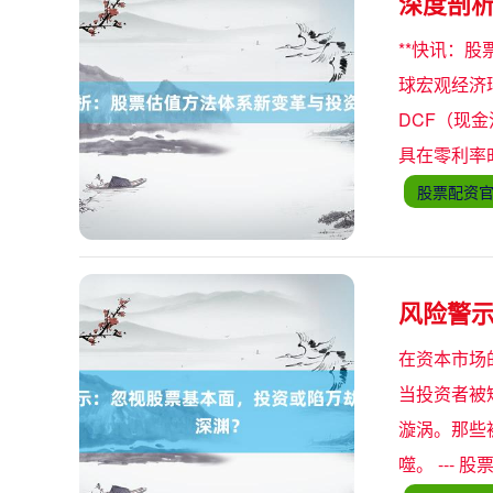
深度剖
**快讯：
球宏观经济
DCF（现
具在零利率
股票配资
风险警
在资本市场
当投资者被
漩涡。那些
噬。 --