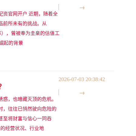
票配资官网开户 近期，随着全
临前所未有的挑战。从
率），曾被奉为圭臬的估值工
崛起的背景
2026-07-03 20:38:42
？
诱惑，也暗藏灭顶的危机。
时，往往已悄然驶向危险的
甚至将财富与信心一同吞
实的经营状况、行业地