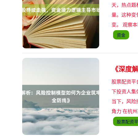
天，热点题
量。这种变
变。 观察
资金
《深度
股票配资平
下投资人集
当下，风险
角力 在杭
股票配资