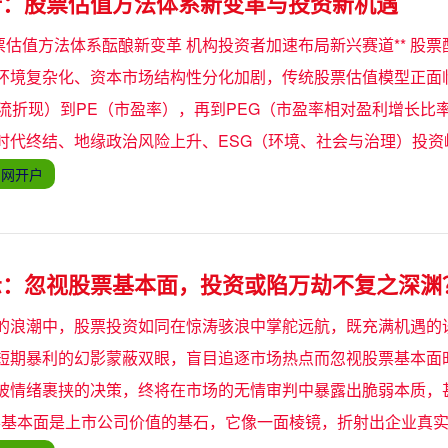
析：股票估值方法体系新变革与投资新机遇
股票估值方法体系酝酿新变革 机构投资者加速布局新兴赛道** 股
环境复杂化、资本市场结构性分化加剧，传统股票估值模型正面
金流折现）到PE（市盈率），再到PEG（市盈率相对盈利增长比
时代终结、地缘政治风险上升、ESG（环境、社会与治理）投资
官网开户
示：忽视股票基本面，投资或陷万劫不复之深渊
的浪潮中，股票投资如同在惊涛骇浪中掌舵远航，既充满机遇的
短期暴利的幻影蒙蔽双眼，盲目追逐市场热点而忽视股票基本面
被情绪裹挟的决策，终将在市场的无情审判中暴露出脆弱本质，
- 股票基本面是上市公司价值的基石，它像一面棱镜，折射出企业真