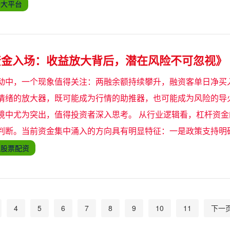
十大平台
资金入场：收益放大背后，潜在风险不可忽视》
动中，一个现象值得关注：两融余额持续攀升，融资客单日净买
情绪的放大器，既可能成为行情的助推器，也可能成为风险的导火
境中尤为突出，值得投资者深入思考。 从行业逻辑看，杠杆资
判断。当前资金集中涌入的方向具有明显特征：一是政策支持明
上股票配资
4
5
6
7
8
9
10
11
下一