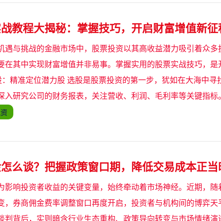
实战教程大揭秘：掌握技巧，开启财富增值新征
机遇与挑战的金融市场中，股票投资以其高收益潜力吸引着众多
要在其中实现财富增值并非易事。掌握实用的股票实战技巧，是
 选股：精准定位潜力股 选股是股票投资的第一步，犹如在大海中
深入研究公司的财务报表，关注营收、利润、毛利率等关键指标
配资
金怎么谈？把握政策窗口期，降低交易成本正当
为影响投资者收益的关键变量，始终牵动着市场神经。近期，随
变，券商佣金费率调整窗口再度开启，投资者与机构间的博弈天
谈判背后，实则暗含行业生态重构、政策导向转变与市场情绪演进的