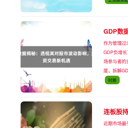
GDP数
作为管理过3
GDP负增
场参与者的
度，拆解GD
时期
连板股
近期市场最