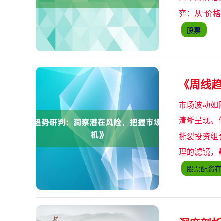
弈：从“价
股票
《周线
市场波动如
清晰呈现。
撕裂投资组
理的滤镜，
股票配资