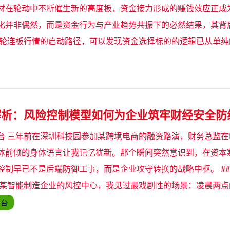
材在轮动中不断催生新的高度板，资金接力形成的赚钱效应正成
化并非偶然，而是资金行为与产业趋势共振下的必然结果，其背
本轮连板行情的启动路径，可以发现资金选择标的的逻辑已从单纯
解析：风险控制模型如何为企业筑牢财经安全防
台 三年前在深圳科技园参加某跨境电商的融资路演，财务总监在
体前倾的身体语言让我记忆犹新。那个瞬间突然意识到，在资本
控制早已不是后端防御工事，而是企业攻守转换的战略中枢。 ##
州某智能制造企业的风控中心，我见过最戏剧性的场景：凌晨两点
平台