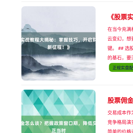
《股票
在当今充满
云变幻，想
键。 ##
的基石，要
正规实盘
股票佣
交易成本作
竞争格局演
简单的价格