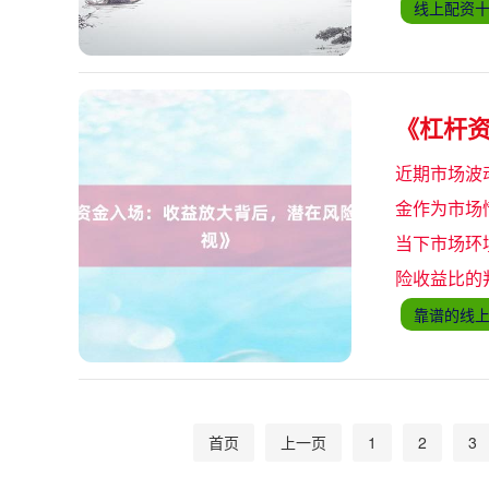
线上配资
《杠杆
近期市场波
金作为市场
当下市场环
险收益比的
靠谱的线
首页
上一页
1
2
3