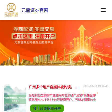
元鼎证券官网
广州多个地产自媒体被约谈，与线上股票配资乱象有关联？
2026-03-28 19:16:43
当短视频里的房产主播用夸张的语气宣称“某楼盘即
将暴涨50%”时线上炒股配资开户，当朋友圈里的中
介截图展示“客户连夜排队抢房”时，这些被算法推送
线上炒股配资开户
的碎片化信息，正在重塑普通人对房地产市场的认