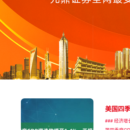
美国四季
### 经
第四季度G