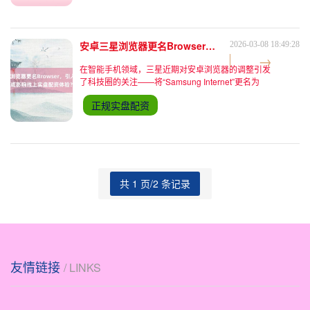
子映照出中国
安卓三星浏览器更名Browser，引入Ask AI，或影响线上实盘配资体验？
2026-03-08 18:49:28
在智能手机领域，三星近期对安卓浏览器的调整引发
了科技圈的关注——将“Samsung Internet”更名为
“Samsung Browser”，并新增AI交互功能，仅限部分
正规实盘配资
地区用户使用。这一看似与金融
共 1 页/2 条记录
友情链接
/ LINKS