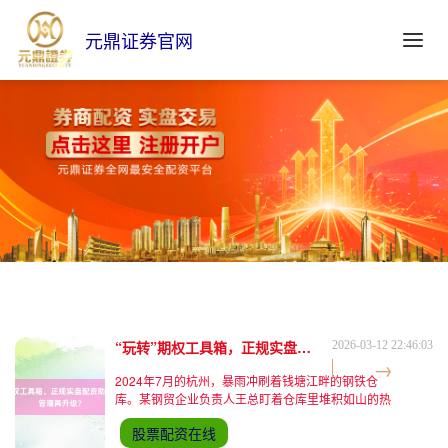
元鼎证券官网
“玩转”期权工具箱，正规实盘配资助力钢企风险管理再升级？
2026-03-12 22:46:03
2024年7月的杭州，暴雨冲刷着钱塘江畔的钢铁仓
库。某钢贸企业负责人王总盯着仓库里堆积如山的热
卷，手机不断弹出下游客户推迟提货的通知。雨季施
股票配资在线
工停滞导致的需求萎缩，让原本计划"囤货待涨"的