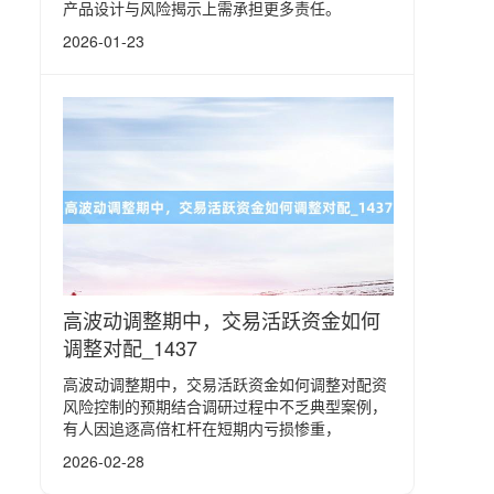
产品设计与风险揭示上需承担更多责任。
2026-01-23
高波动调整期中，交易活跃资金如何
调整对配_1437
高波动调整期中，交易活跃资金如何调整对配资
风险控制的预期结合调研过程中不乏典型案例，
有人因追逐高倍杠杆在短期内亏损惨重，
2026-02-28