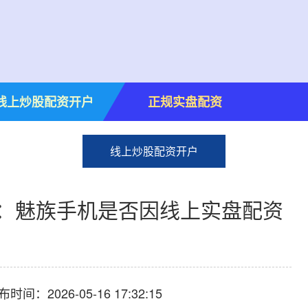
线上炒股配资开户
正规实盘配资
线上炒股配资开户
研：魅族手机是否因线上实盘配资
布时间：2026-05-16 17:32:15