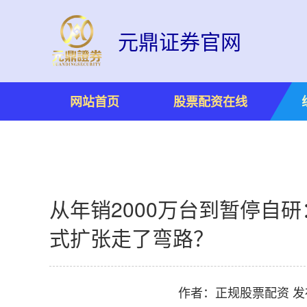
元鼎证券官网
网站首页
股票配资在线
从年销2000万台到暂停自
式扩张走了弯路？
作者：正规股票配资
发