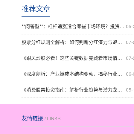
推荐文章
**问答型**：杠杆追涨适合哪些市场环境？投资者需注意哪些风险？
05-
股票分红规则全解析：如何判断分红潜力与避坑指南
07-
《跟风炒股必看！这些关键数据竟藏着市场情绪密码》
07-
《深度剖析：产业链成本结构变动，揭秘行业盈利新走向》
06-
《消费股票投资指南：解析行业趋势与潜力龙头股》
05-
友情链接
/ LINKS