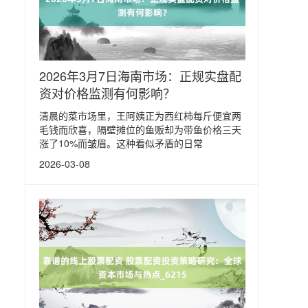
2026年3月7日海南市场：正规实盘配
资对价格监测有何影响？
清晨的菜市场里，王阿姨正为西红柿每斤便宜两
毛钱而欣喜，隔壁摊位的鱼贩却为带鱼价格三天
涨了10%而皱眉。这种看似矛盾的日常
2026-03-08