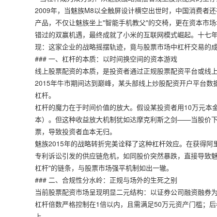
2009年，当魅族M8以全触屏设计横空出世时，中国消费者还
产品，不仅让魅族坐上"智能手机教父"的交椅，更在资本市
错过的双赢机遇，最终成就了小米的互联网模式崛起。十七年
现：这家企业的战略摇摆轨迹，竟与股票市场中杠杆交易的
### 一、杠杆的本质：以时间换空间的资本游戏
线上股票配资的本质，是投资者通过正规股票配资平台或线
2015年牛市期间达到巅峰，某头部线上炒股配资开户平台数
杠杆。
杠杆的魔力在于时间价值的放大。假设某投资者用10万元本金
本）。但这种收益放大机制犹如达摩克利斯之剑——当股价下
票，导致投资者血本无归。
魅族2015年的战略转折完美诠释了这种杠杆效应。在获得阿里
专利诉讼引发的供应链危机，如同股价突然暴跌，直接导致魅
杠杆"的链条，与股票市场强平机制如出一辙。
### 二、合规性分水岭：正规与场外的生死之别
当前股票配资市场呈现明显二元结构：以证券公司融资融券
杠杆倍数严格控制在1倍以内，且需满足50万元资产门槛；
上。