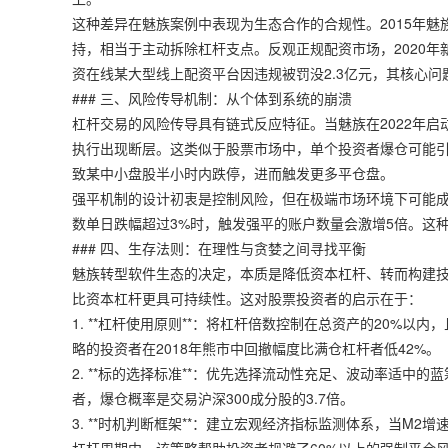
这种差异在魅族案例中表现为生态合作的合规性。2015年魅族
持，相当于主动拆除杠杆支点。反观正规配资市场，2020
资在线
某大型线上配资平台因违规被罚没2.3亿元，其核心问
### 三、风险传导机制：从个体到系统的崩溃
杠杆交易的风险传导具有链式反应特征。当魅族在2022年启
执行出现断层。这类似于股票市场中，单个投资者爆仓可能引
致某中小盘股半小时内跌停，进而触发更多平仓盘。
强平机制的设计初衷是控制风险，但在极端市场环境下可能成
数单日跌幅超过3%时，触发强平的账户数量会激增5倍。这
### 四、生存法则：在理性与贪婪之间寻找平衡
魅族转型软件生态的决定，本质是降低资本杠杆、转而构建技术杠
比资本杠杆更具可持续性。这对股票投资者的启示在于：
1. **杠杆使用原则**：将杠杆倍数控制在总资产的20%
略的投资者在2018年熊市中回撤幅度比满仓杠杆者低42%。
2. **标的选择标准**：优先选择流动性充足、波动率适中
者，爆仓概率是交易沪深300成分股的3.7倍。
3. **时机判断框架**：建立宏观经济指标监测体系，当M2