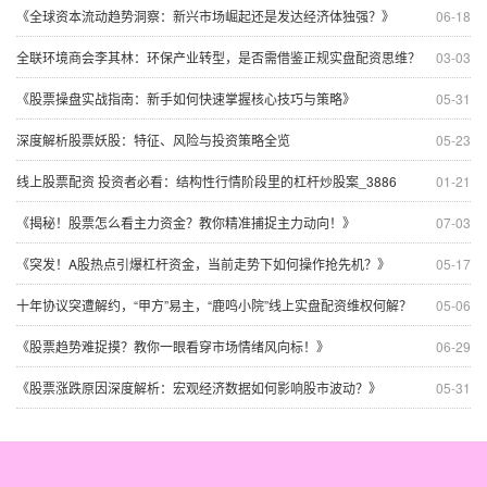
《全球资本流动趋势洞察：新兴市场崛起还是发达经济体独强？》
06-18
全联环境商会李其林：环保产业转型，是否需借鉴正规实盘配资思维？
03-03
《股票操盘实战指南：新手如何快速掌握核心技巧与策略》
05-31
深度解析股票妖股：特征、风险与投资策略全览
05-23
线上股票配资 投资者必看：结构性行情阶段里的杠杆炒股案_3886
01-21
《揭秘！股票怎么看主力资金？教你精准捕捉主力动向！》
07-03
《突发！A股热点引爆杠杆资金，当前走势下如何操作抢先机？》
05-17
十年协议突遭解约，“甲方”易主，“鹿鸣小院”线上实盘配资维权何解？
05-06
《股票趋势难捉摸？教你一眼看穿市场情绪风向标！》
06-29
《股票涨跌原因深度解析：宏观经济数据如何影响股市波动？》
05-31