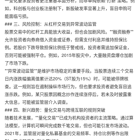
一变化要求投资者更注重基本面分析，而非单纯依赖“打新”策略。例
如，科创板与创业板注册制下，新股破发率显著上升，盲目申购可
能面临亏损。
### 三、风险控制：从杠杆交易到异常波动监管
股票交易中的杠杆工具能放大收益，但也会加剧风险。**融资融券**
允许投资者向券商借入资金或证券，但需支付利息并维持担保比
例。若股价下跌导致担保比例低于警戒线，投资者需追加保证金，
否则可能被强制平仓。例如，2015年股灾中，大量融资盘爆仓加剧
了市场下跌。
**异常波动监管**是维护市场稳定的重要手段。当股票连续三个交易
日内涨跌幅偏离值累计达20%（ST股为15%）时，可能被停牌核
查。这一规则旨在遏制操纵市场行为，但也要求投资者避免盲目追
涨杀跌。例如，某只股票因概念炒作连续涨停后，若未及时披露重
大信息，可能被监管层介入调查。
### 四、新兴趋势：量化交易与跨境互联的规则突破
随着技术发展，**量化交易**已成为机构投资者的主流策略。通过算
法模型，计算机可瞬间完成数千笔交易，但也可能引发市场波动。
2021年，监管层对量化私募基金的交易频率、持仓比例等作出限