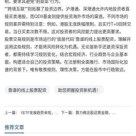
制，要求其避免“割韭菜”行为。
**跨境互联**则拓展了投资边界。沪港通、深港通允许内地投资者直
接买卖港股，而QDII基金则提供投资海外市场的渠道。不同市场的
规则差异需特别注意：例如，港股无涨跌幅限制，且实行T+0回转交
易，当日买卖次数不限，这对投资者的风控能力提出更高要求。
股票交易规则是市场运行的“底层代码”靠谱的线上股票配资，理解并
运用这些规则，才能将风险转化为机遇。无论是新手还是资深投资
者，都需持续学习规则变化，结合宏观经济、行业趋势与企业基本
面，构建适合自己的投资策略。在注册制全面推行、市场国际化加
速的背景下，唯有敬畏规则、理性决策，方能在股市中行稳致远。
靠谱的线上股票配资
助您把握投资新机遇！
上一篇：
《ETF发展趋势来啦，普通投资者快看投资新机遇！》
下一篇：
算力概念股迎黄金期，政策技术双驱动或开启增长新篇章
推荐文章