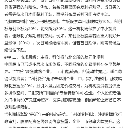
具备更强的前瞻性。例如，若某只股票因突发利好涨停，当日买入
者需等待次日才能获利了结，而提前布局者则可能占据主动。
**涨跌幅限制**是另一关键规则。主板股票单日涨跌幅为10%，科创
板与创业板为20%，北交所为30%。这一机制既保护了中小投资
者，也限制了短期暴利空间。例如，某创业板股票若因重大利好开
盘涨停（20%），次日可能继续冲高，但若首日跌停，则需警惕后
续惯性下跌。
### 二、市场层级：主板、科创板与北交所的差异化规则
中国股市已形成多层次市场体系，不同板块的交易规则存在显著差
异。**主板**聚焦成熟企业，上市门槛较高，但流动性充足，适合稳
健型投资者；**科创板**允许未盈利企业上市，实行注册制，涨跌幅
限制放宽至20%，且引入盘后固定价格交易，为机构投资者提供更
多操作空间；**北交所**则面向“专精特新”中小企业，个人投资者准
入门槛为50万元证券资产，交易规则更灵活，例如新股上市首日不
设涨跌幅限制。
**注册制改革**是近年来的核心趋势。与核准制相比，注册制弱化行
政审批，
股票配资在线
强调信息披露，企业上市效率大幅提升。这