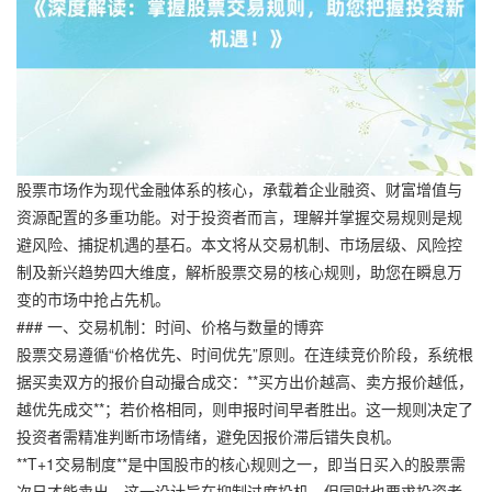
股票市场作为现代金融体系的核心，承载着企业融资、财富增值与
资源配置的多重功能。对于投资者而言，理解并掌握交易规则是规
避风险、捕捉机遇的基石。本文将从交易机制、市场层级、风险控
制及新兴趋势四大维度，解析股票交易的核心规则，助您在瞬息万
变的市场中抢占先机。
### 一、交易机制：时间、价格与数量的博弈
股票交易遵循“价格优先、时间优先”原则。在连续竞价阶段，系统根
据买卖双方的报价自动撮合成交：**买方出价越高、卖方报价越低，
越优先成交**；若价格相同，则申报时间早者胜出。这一规则决定了
投资者需精准判断市场情绪，避免因报价滞后错失良机。
**T+1交易制度**是中国股市的核心规则之一，即当日买入的股票需
次日才能卖出。这一设计旨在抑制过度投机，但同时也要求投资者