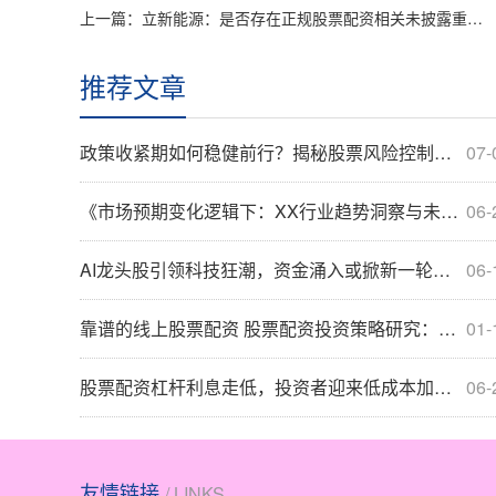
上一篇：
立新能源：是否存在正规股票配资相关未披露重大筹划事项？
推荐文章
政策收紧期如何稳健前行？揭秘股票风险控制四大方法
07-
《市场预期变化逻辑下：XX行业趋势洞察与未来投资机遇研判》
06-
AI龙头股引领科技狂潮，资金涌入或掀新一轮上涨风暴
06-
靠谱的线上股票配资 股票配资投资策略研究：全球资本市场与热点_6215
01-
股票配资杠杆利息走低，投资者迎来低成本加仓窗口期
06-
友情链接
/ LINKS