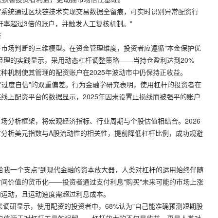
链"系统通过区块链技术实现交易数据全留痕，可实时识别异常配资行
杆率超过3倍的账户，并触发人工复核机制。"
衡
市场判断的三维模型。在资金管理维度，投资者应遵循"本金保护优
经理的实践显示，采用动态杠杆调整策略——当持仓盈利达到20%
种机制使其管理的配资账户在2025年波动市中仍保持正收益。
与"过度自信"的双重偏差。行为金融学研究表明，使用杠杆的投资者在
线上配资平台的数据显示，2025年因未设置止损线而被强平的账户
场分析框架，将宏观经济指标、行业周期与个股估值相结合。2026
分析美元指数与A股流动性的相关性，提前降低杠杆比例，成功规避
给我一个支点"到现代金融的资本放大器，人类对杠杆的运用始终伴随
间价值的货币化——投资者通过支付利息"购买"未来可能的市场上涨
向运动，且运动速度需超过利息成本。
某调研显示，使用配资的投资者中，68%认为"自己能准确预测短期股