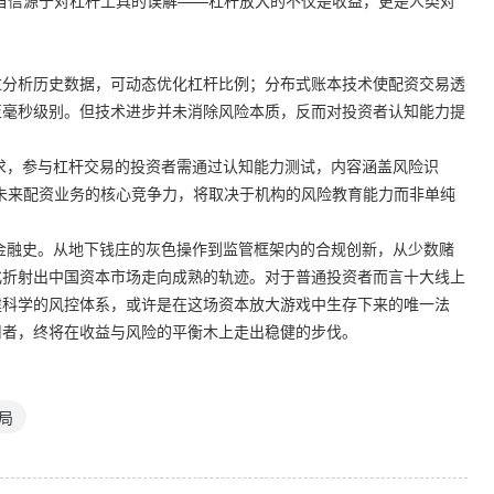
度自信源于对杠杆工具的误解——杠杆放大的不仅是收益，更是人类对
过分析历史数据，可动态优化杠杆比例；分布式账本技术使配资交易透
至毫秒级别。但技术进步并未消除风险本质，反而对投资者认知能力提
要求，参与杠杆交易的投资者需通过认知能力测试，内容涵盖风险识
未来配资业务的核心竞争力，将取决于机构的风险教育能力而非单纯
观金融史。从地下钱庄的灰色操作到监管框架内的合规创新，从少数赌
化折射出中国资本市场走向成熟的轨迹。对于普通投资者而言十大线上
建科学的风控体系，或许是在这场资本放大游戏中生存下来的唯一法
用者，终将在收益与风险的平衡木上走出稳健的步伐。
局