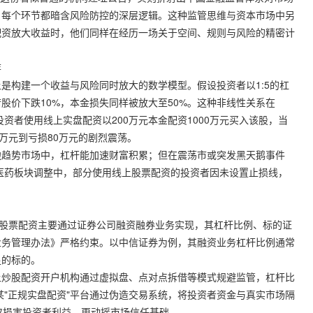
，每个环节都暗含风险防控的深层逻辑。这种监管思维与资本市场中另
配资放大收益时，他们同样在经历一场关于空间、规则与风险的精密计
弈
是构建一个收益与风险同时放大的数学模型。假设投资者以1:5的杠
若股价下跌10%，本金损失同样被放大至50%。这种非线性关系在
资者使用线上实盘配资以200万元本金配资1000万元买入该股，当
0万元到亏损80万元的剧烈震荡。
边趋势市场中，杠杆能加速财富积累；但在震荡市或突发黑天鹅事件
的医药板块调整中，部分使用线上股票配资的投资者因未设置止损线，
规股票配资主要通过证券公司融资融券业务实现，其杠杆比例、标的证
业务管理办法》严格约束。以中信证券为例，其融资业务杠杆比例通常
足的标的。
上炒股配资开户机构通过虚拟盘、点对点拆借等模式规避监管，杠杆比
，某"正规实盘配资"平台通过伪造交易系统，将投资者资金与真实市场隔
仅损害投资者利益，更动摇市场信任基础。