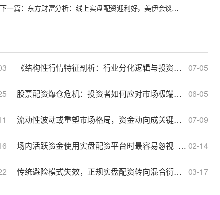
下一篇：
东方财富分析：线上实盘配资迎利好，美伊会谈提振日经指数或涨
03
《结构性行情特征剖析：行业分化逻辑与投资机遇新洞察》
07-05
25
股票配资爆仓危机：投资者如何应对市场极端波动？
06-05
11
流动性波动或重塑市场格局，资金动向成关键变量
07-09
16
场内活跃资金使用实盘配资平台时最容易忽视_8232
02-14
22
传统避险模式失效，正规实盘配资转向混合衍生品对冲滞胀？
03-17