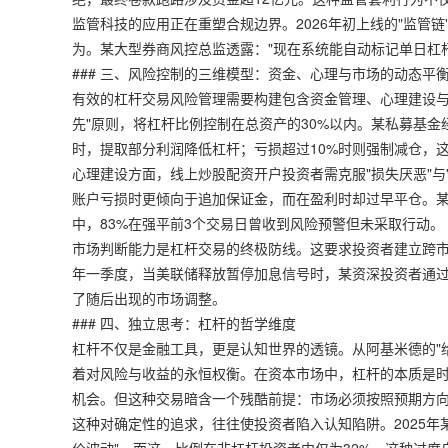
监管科技的应用正在重塑合规边界。2026年初上线的"监管
为。某大型券商风控总监透露："现在系统能自动标记单日杠
### 三、风险控制的三维模型：资金、心理与市场的动态平
有效的杠杆交易风险管理需要构建包含资金管理、心理建设与
先"原则，将杠杆比例控制在总资产的30%以内。某私募基金
时，提取部分利润降低杠杆；亏损超过10%时则强制减仓，这
心理建设方面，
线上炒股配资开户
投资者需克服"损失厌恶"
账户亏损时更倾向于追加保证金，而在盈利时却过早平仓。某
中，83%在强平前3个交易日曾收到风险预警但未采取行动。
市场判断能力是杠杆交易的终极防线。这要求投资者建立跨市
年一季度，当美联储释放暂停加息信号时，某资深投资者通过
了随后出现的市场调整。
### 四、独立思考：杠杆的哲学维度
杠杆不仅是金融工具，更是认知世界的透镜。从阿基米德的"
着对风险与收益的永恒权衡。在资本市场中，杠杆的本质是时
机会。但这种交易暗含一个残酷前提：市场必须按照预期方
这种对确定性的追求，往往使投资者陷入认知陷阱。2025年