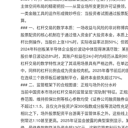
主体空间布局的精密把控——从营业场所变更到许可证换领
一类金融工具的运作形成微妙呼应：当投资者试图通过股票
算。
### 一、杠杆交易的数学本质：一场收益与风险的非对称博
股票配资的核心机制在于通过借入资金扩大投资本金，本质上
杆比例操作，当股价上涨10%时，实际收益率达到50%；但
2024年科创板某半导体企业股价波动中体现得淋漓尽致：某投
股价单日波动达8%时，其账户权益在24小时内经历从盈利8
杠杆交易的数学特性决定了其适用场景具有严格边界。在单
中，同样的杠杆比例会成为资金绞肉机。2025年春节前后
在连续三个跌停板后被强制平仓，最终本金损失超过70%。
### 二、监管框架下的合规图谱：正规与场外的分水岭
当前中国资本市场对杠杆交易的监管呈现"双轨制"特征。正
券范围、维持担保比例等核心参数均受《证券公司融资融券
不超过1:1.5，且仅允许投资沪深300指数成分股等流动性充
相比之下，场外股票配资平台游离于监管体系之外。这些线
例常达1:10甚至更高。2025年证监会披露的典型案例显示
绝，最终卷款跑路涉及资金超12亿元。这种监管套利行为不