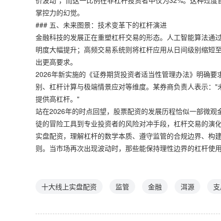
价波动"，而这一比例在非杠杆投资者中仅为32%。这种过
掌控力的幻觉。
### 五、未来图景：技术变革下的杠杆演进
金融科技的发展正在重塑杠杆交易的形态。人工智能算法通
明度大幅提升；高频交易系统则将杠杆应用从日间级别缩短
出更高要求。
2026年新实施的《证券期货投资者适当性管理办法》明确
别、杠杆计算与极端情景应对等维度。某券商负责人表示："
提供高杠杆。"
站在2026年的时点回望，股票配资的发展历程恰似一部微
徒的冒险工具到专业投资者的风险对冲手段，杠杆交易的演
实盘配资，理解杠杆的数学本质、遵守监管的合规边界、构
则。当市场再次出现波动时，那些能保持理性边界的杠杆使
十大线上实盘配资
监管
金融
洱源
支