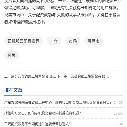
投资者共同构建的风 险文化。 未来，谁能在合规框架内把配资产品
做得足够清晰、可理解， 谁就更有机会获得长期稳定的用户群体。
现实市场中，关于配资成功与 失败的故事从未间断，关键在于投资
者如何理解和运用杠杆。
正规股票配资推荐
一年
市场
震荡市
环境
上一篇：
靠谱的线上股票配资 热点快速轮动时期启示：配资炒股的账户管理_5261
下一篇：
靠谱的线上股票配资 结构性行情阶段启示：杠杆资金的风控体系实_2773
推荐文章
广东九家医院获批省级工程中心，脑机接口能否成正规实盘配资新风口？
04-05
政策利好频出，如何从机构资金动向捕捉投资机遇？
06-05
正规配资服务平台如何选？这要点帮你避坑！
08-04