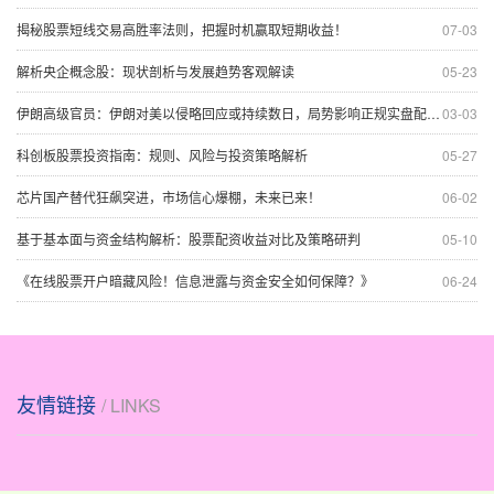
揭秘股票短线交易高胜率法则，把握时机赢取短期收益！
07-03
解析央企概念股：现状剖析与发展趋势客观解读
05-23
伊朗高级官员：伊朗对美以侵略回应或持续数日，局势影响正规实盘配资？
03-03
科创板股票投资指南：规则、风险与投资策略解析
05-27
芯片国产替代狂飙突进，市场信心爆棚，未来已来！
06-02
基于基本面与资金结构解析：股票配资收益对比及策略研判
05-10
《在线股票开户暗藏风险！信息泄露与资金安全如何保障？》
06-24
友情链接
/ LINKS