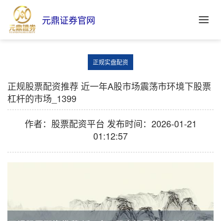
元鼎证券官网
正规实盘配资
正规股票配资推荐 近一年A股市场震荡市环境下股票
杠杆的市场_1399
作者：股票配资平台
发布时间：2026-01-21
01:12:57