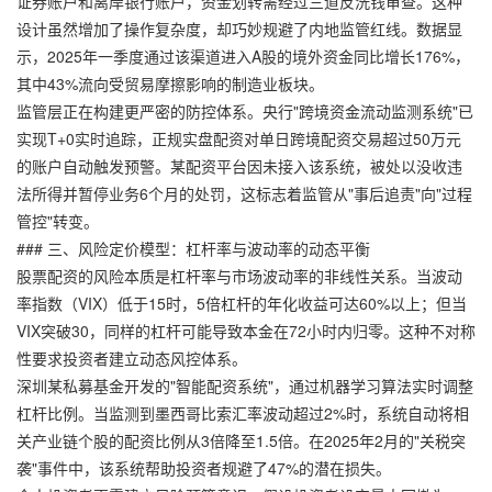
证券账户和离岸银行账户，资金划转需经过三道反洗钱审查。这种
设计虽然增加了操作复杂度，却巧妙规避了内地监管红线。数据显
示，2025年一季度通过该渠道进入A股的境外资金同比增长176%，
其中43%流向受贸易摩擦影响的制造业板块。
监管层正在构建更严密的防控体系。央行"跨境资金流动监测系统"已
实现T+0实时追踪，
正规实盘配资
对单日跨境配资交易超过50万元
的账户自动触发预警。某配资平台因未接入该系统，被处以没收违
法所得并暂停业务6个月的处罚，这标志着监管从"事后追责"向"过程
管控"转变。
### 三、风险定价模型：杠杆率与波动率的动态平衡
股票配资的风险本质是杠杆率与市场波动率的非线性关系。当波动
率指数（VIX）低于15时，5倍杠杆的年化收益可达60%以上；但当
VIX突破30，同样的杠杆可能导致本金在72小时内归零。这种不对称
性要求投资者建立动态风控体系。
深圳某私募基金开发的"智能配资系统"，通过机器学习算法实时调整
杠杆比例。当监测到墨西哥比索汇率波动超过2%时，系统自动将相
关产业链个股的配资比例从3倍降至1.5倍。在2025年2月的"关税突
袭"事件中，该系统帮助投资者规避了47%的潜在损失。