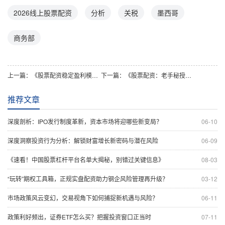
2026线上股票配资
分析
关税
墨西哥
商务部
上一篇：
《股票配资稳定盈利模式揭秘：月均涨幅，资金规模年增》
下一篇：
《股票配资：老手秘授的杠杆舞步，带你跳出财富圆舞曲》
推荐文章
深度剖析：IPO发行制度革新，资本市场将迎哪些新变局？
06-10
深度洞察投资行为分析：解锁财富增长新密码与潜在风险
06-09
《速看！中国股票杠杆平台名单大揭秘，别错过关键信息》
08-03
“玩转”期权工具箱，正规实盘配资助力钢企风险管理再升级？
03-12
市场政策风云变幻，交易视角下如何捕捉新机遇与风险？
06-11
政策利好频出，证券ETF怎么买？把握投资窗口正当时
07-11