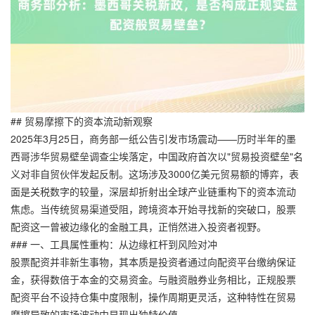
## 贸易摩擦下的资本流动新观察
2025年3月25日，商务部一纸公告引发市场震动——历时半年的墨
西哥涉华贸易壁垒调查尘埃落定，中国政府首次以"贸易投资壁垒"名
义对非自贸伙伴发起反制。这场涉及3000亿美元贸易额的博弈，表
面是关税数字的较量，深层却折射出全球产业链重构下的资本流动
焦虑。当传统贸易渠道受阻，跨境资本开始寻找新的突破口，股票
配资这一曾被边缘化的金融工具，正悄然进入投资者视野。
### 一、工具属性重构：从边缘杠杆到风险对冲
股票配资并非新生事物，其本质是投资者通过向配资平台缴纳保证
金，获得数倍于本金的交易资金。与融资融券业务相比，正规股票
配资平台不设持仓集中度限制，操作周期更灵活，这种特性在贸易
摩擦导致的市场波动中显现出独特价值。