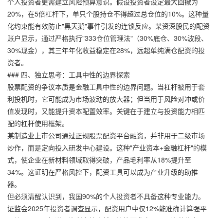
个人投资者更需建立风险预算意识。假设投资者设定最大回撤为
20%，在5倍杠杆下，单只个股持仓不得超过总仓位的10%。这种量
化约束能有效防止"黑天鹅"事件引发的连锁反应。某资深股民的配资
账户显示，通过严格执行"333仓位管理法"（30%底仓、30%波段、
30%现金），其三年年化收益稳定在28%，远超单纯满仓配资的投
资者。
### 四、独立思考：工具中性的边界探索
股票配资的争议本质是金融工具中性的边界问题。当杠杆被用于套
利投机时，它可能成为市场波动的放大器；但当用于风险对冲或价
值发现时，又能提升资本配置效率。关键在于建立与投资能力相匹
配的杠杆使用框架。
某制造业上市公司通过正规股票配资平台融资，并非用于二级市场
炒作，而是定向投入研发中心建设。这种"产业资本+金融杠杆"的模
式，使企业在新材料领域取得突破，产品毛利率从18%提升至
34%。这证明在严格风控下，配资工具可以成为产业升级的助推
器。
但必须清醒认识到，我国90%的个人投资者不具备这种专业能力。
证监会2025年投资者调查显示，配资用户中仅12%能准确计算强平