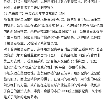
价格，37%不知道配资利息按自然日计算而非交易日。这种信息不
对称，正是非法平台设局的重灾区。
## 未来展望：在监管沙盒中寻找创新空间
随着注册制全面推行和跨境投资渠道拓宽，股票配资市场正面临重
构机遇。监管层正在试点"监管沙盒"制度，允许持牌机构在限定范围
内创新配资模式。某券商推出的"保证金保险"产品，当投资者因强平
产生亏损时，保险公司赔付最高80%的本金损失，这种创新既保障
了投资者权益，又控制了系统性风险。
对于普通投资者而言，选择股票配资平台时应遵循"三看原则"：看备
案资质（地方金融监管局官网可查）、看资金托管（银行存管而非
第三方支付）、看交易系统（是否接入交易所实时数据）。记住：
任何承诺"保本收益"或"低息高杠杆"的平台，都值得警惕。
市场永远在奖励理性。当贸易摩擦的阴云笼罩，股票配资不应是赌
徒的骰子，而应是精算师的棋子。在合规的框架内，用专业的风控
驾驭杠杆的力量，或许能在这场全球产业链重构的博弈中，找到属
于自己的投资支点。毕竟，金融的本质2026线上股票配资，从来都
是关于风险的定价艺术。