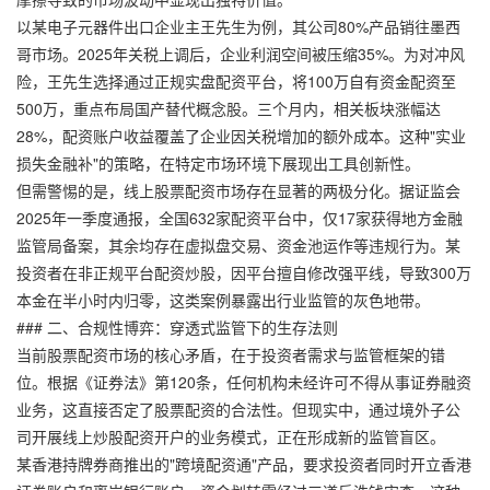
以某电子元器件出口企业主王先生为例，其公司80%产品销往墨西
哥市场。2025年关税上调后，企业利润空间被压缩35%。为对冲风
险，王先生选择通过正规实盘配资平台，将100万自有资金配资至
500万，重点布局国产替代概念股。三个月内，相关板块涨幅达
28%，配资账户收益覆盖了企业因关税增加的额外成本。这种"实业
损失金融补"的策略，在特定市场环境下展现出工具创新性。
但需警惕的是，线上股票配资市场存在显著的两极分化。据证监会
2025年一季度通报，全国632家配资平台中，仅17家获得地方金融
监管局备案，其余均存在虚拟盘交易、资金池运作等违规行为。某
投资者在非正规平台配资炒股，因平台擅自修改强平线，导致300万
本金在半小时内归零，这类案例暴露出行业监管的灰色地带。
### 二、合规性博弈：穿透式监管下的生存法则
当前股票配资市场的核心矛盾，在于投资者需求与监管框架的错
位。根据《证券法》第120条，任何机构未经许可不得从事证券融资
业务，这直接否定了股票配资的合法性。但现实中，通过境外子公
司开展线上炒股配资开户的业务模式，正在形成新的监管盲区。
某香港持牌券商推出的"跨境配资通"产品，要求投资者同时开立香港