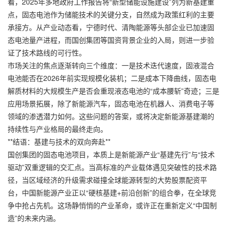
看，2025年多地政府工作报告将“新型储能设施建设”列为新基建重
点，固态电池作为储能技术的关键分支，自然成为政策红利的主要
承接方。从产业动态看，宁德时代、清陶能源等头部企业已加速固
态电池量产进程，而国创集团等国资背景企业的入局，则进一步验
证了技术路线的可行性。
市场关注的焦点逐渐转向三个维度：一是技术迭代速度，固液混合
电池能否在2026年前实现规模化装机；二是成本下降曲线，固态电
解质材料的大规模生产是否会重现液态电池的“成本腰斩”奇迹；三是
应用场景拓展，除了新能源汽车，固态电池在机器人、消费电子等
领域的渗透潜力如何。这些问题的答案，或将决定新能源基建潮的
持续性与产业格局的最终走向。
**结语：基建与技术的双向奔赴**
国创集团的固态电池项目，本质上是新能源产业“基建先行”与“技术
驱动”双重逻辑的交汇点。当高标准的产业载体遇见突破性的技术路
径，当区域经济的升级需求碰撞全球能源转型的大势股票配资平
台，中国新能源产业正以“硬核基建+前沿创新”的组合拳，在全球竞
争中抢占先机。这场静悄悄的产业革命，或许正在重新定义“中国制
造”的未来内涵。