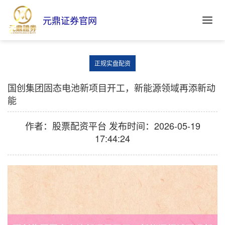
元鼎证券官网
正规实盘配资
国创集团固态电池新项目开工，新能源领域再添新动
能
作者：股票配资平台
发布时间：2026-05-19
17:44:24