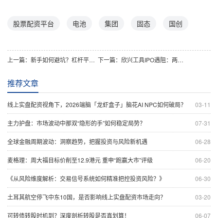
股票配资平台
电池
集团
固态
国创
上一篇：
新手如何避坑？杠杆平台对比需重点考察的三大安全指标
下一篇：
欣兴工具IPO遇阻：两名保代两项目接连折戟引关注
推荐文章
线上实盘配资视角下，2026端脑「龙虾盒子」脑花AI NPC如何破局？
03-11
主力护盘：市场波动中那双“隐形的手”如何稳定局势？
07-31
全球金融周期波动：洞察趋势，把握投资与风险新机遇
06-28
麦格理：周大福目标价削至12.9港元 重申“跑赢大市”评级
06-20
《从风险维度解析：交易信号系统如何精准把控投资风险？》
06-30
土耳其航空停飞中东10国，是否影响线上实盘配资市场走向？
03-20
可转债转股时机到？深度剖析转股是否真划算！
06-07