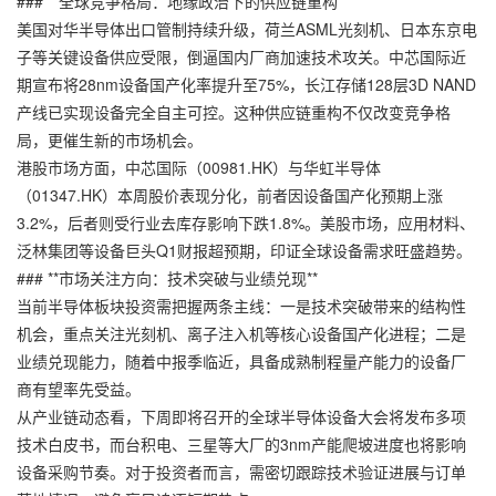
### **全球竞争格局：地缘政治下的供应链重构**
美国对华半导体出口管制持续升级，荷兰ASML光刻机、日本东京电
子等关键设备供应受限，倒逼国内厂商加速技术攻关。中芯国际近
期宣布将28nm设备国产化率提升至75%，长江存储128层3D NAND
产线已实现设备完全自主可控。这种供应链重构不仅改变竞争格
局，更催生新的市场机会。
港股市场方面，中芯国际（00981.HK）与华虹半导体
（01347.HK）本周股价表现分化，前者因设备国产化预期上涨
3.2%，后者则受行业去库存影响下跌1.8%。美股市场，应用材料、
泛林集团等设备巨头Q1财报超预期，印证全球设备需求旺盛趋势。
### **市场关注方向：技术突破与业绩兑现**
当前半导体板块投资需把握两条主线：一是技术突破带来的结构性
机会，重点关注光刻机、离子注入机等核心设备国产化进程；二是
业绩兑现能力，随着中报季临近，具备成熟制程量产能力的设备厂
商有望率先受益。
从产业链动态看，下周即将召开的全球半导体设备大会将发布多项
技术白皮书，而台积电、三星等大厂的3nm产能爬坡进度也将影响
设备采购节奏。对于投资者而言，需密切跟踪技术验证进展与订单