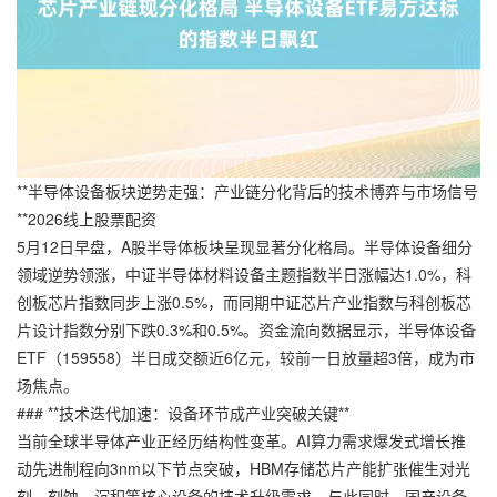
**半导体设备板块逆势走强：产业链分化背后的技术博弈与市场信号
**2026线上股票配资
5月12日早盘，A股半导体板块呈现显著分化格局。半导体设备细分
领域逆势领涨，中证半导体材料设备主题指数半日涨幅达1.0%，科
创板芯片指数同步上涨0.5%，而同期中证芯片产业指数与科创板芯
片设计指数分别下跌0.3%和0.5%。资金流向数据显示，半导体设备
ETF（159558）半日成交额近6亿元，较前一日放量超3倍，成为市
场焦点。
### **技术迭代加速：设备环节成产业突破关键**
当前全球半导体产业正经历结构性变革。AI算力需求爆发式增长推
动先进制程向3nm以下节点突破，HBM存储芯片产能扩张催生对光
刻、刻蚀、沉积等核心设备的技术升级需求。与此同时，国产设备