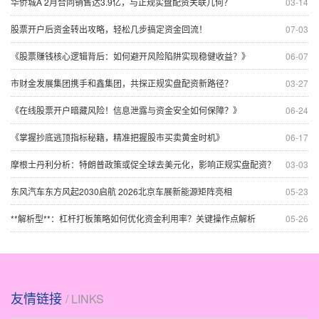
华侨城A 2月合同销售达3.9亿，与正规实盘配资关联几何？
03-14
股票开户后资金转出攻略，轻松几步搞定资金回流！
07-03
《股票赚钱核心逻辑背后：如何避开风险陷阱实现稳健收益？》
06-07
市财金发展集团携手和鑫集团，共探正规实盘配资新路径？
03-27
《在线股票开户暗藏风险！信息泄露与资金安全如何保障？》
06-24
《掌握抄底逃顶指标秘籍，精准把握股市买卖黄金时机》
06-17
摩根士丹利分析：特朗普政策或促全球去美元化，影响正规实盘配资？
03-03
东风汽车东方风起2030启航 2026北京车展新能源矩阵亮相
05-23
**解析型**：杠杆打板策略如何优化资金利用率？关键操作点解析
05-26
友情链接
/ LINKS