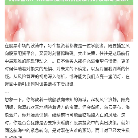
在股票市场的波涛中，每个投资者都像是一位掌舵者，既要捕捉风
向股票配资平台，又要时刻警惕暗礁。卖出决策，往往是这场航行
中最艰难的舵盘转动之一。它不像买入那样充满希望与憧憬，更多
时候伴随着对损失的恐惧、对未来的不确定，以及对自我判断的怀
疑。从风险管理的视角深入剖析，或许能为我们点亮一盏明灯，在
迷雾中指引出何时该果断按下卖出键。
---
想象一下，你驾驶着一艘船驶向未知的海域，起初风平浪静，阳光
明媚，你满心欢喜地期待着远方的宝藏。但突然间，乌云密布，海
浪汹涌，你开始意识到，继续前行可能面临船毁人亡的风险。这
时，你是否会犹豫是否要掉头返航？股票投资中的卖出决策，就如
同这航海中的紧急转向，是对潜在灾难的预防，而非对已经发生损
失的逃避。