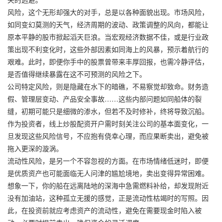
风险，这个无形却强大的对手，总是以各种面貌出现。市场风险，
如同变幻莫测的天气，经济周期的波动、政策调整的风向，都能让
原本平静的股市掀起滔天巨浪。当宏观经济数据不佳，或是行业政
策出现不利变化时，这些外部因素如同海上的风暴，预示着航行的
艰难。此时，即便你手中的股票曾带来丰厚回报，也需冷静评估，
是否值得继续暴露在这不可预测的风险之下。
公司特定风险，则是隐藏在水下的暗礁，不易察觉却致命。财务造
假、管理层变动、产品安全事故……这些内部问题如同船体的裂
缝，初期可能只是细微的渗水，但若不及时修补，终将导致沉船。
作为投资者，
线上炒股配资开户
需时刻关注公司的基本面变化，一
旦发现这些风险信号，不应抱有侥幸心理，而应果断卖出，避免被
拖入更深的漩涡。
流动性风险，是另一个不容忽视的方面。在市场情绪低迷时，即便
是优质资产也可能面临无人问津的尴尬境地，卖出变得异常困难。
想象一下，你的船在远离陆地的深海中急需燃料补给，却发现附近
没有加油站，这种孤立无援的感觉，正是流动性枯竭时的写照。因
此，在投资前就应考虑资产的流动性，避免在需要现金时陷入被