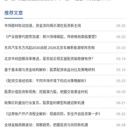
推荐文章
市场题材轮动加速，资金流向揭示潜在投资新主线
06-25
《产业链替代趋势加速：新兴领域崛起，传统格局面临重塑》
06-22
东风汽车东方风起2030启航 2026北京车展新能源矩阵亮相
05-23
北京市校园餐改革推进，是否如正规实盘配资般稳健有序？
03-19
基于基本面与资金结构解析：股票配资收益对比及策略研判
05-10
《配资交易经验库：不同市场环境下的应对策略解析》
05-23
股票价值投资新视角：挖掘潜力股，把握交易黄金时机
06-05
政策红利叠加行业复苏，股票盈利模型构建迎新机遇
06-21
《证券账户开户流程全解析：规避风险，安全开启投资第一步》
06-22
全球金融周期波动：洞察趋势，把握投资与风险新机遇
06-28