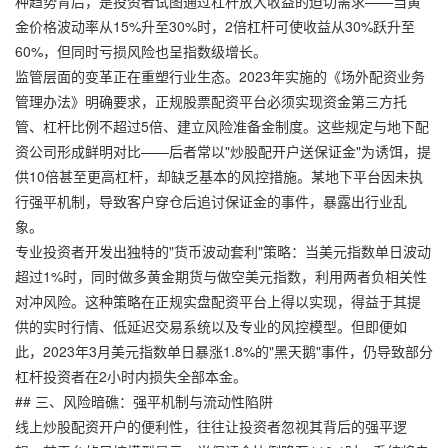
种趋势背后，是投资者试图通过杠杆放大收益的迫切需求——当黄
金价格波动率从15%升至30%时，2倍杠杆可使收益从30%跃升至
60%，但同时亏损风险也呈指数级增长。
监管层面的变革正在重塑行业生态。2023年实施的《场外配资业务
管理办法》明确要求，正规股票配资平台必须实现资金第三方托
管、杠杆比例不超过5倍、建立风险准备金制度。这些规定与地下配
资公司形成鲜明对比——后者常以"炒股配开户送保证金"为诱饵，提
供10倍甚至更高杠杆，却缺乏基本的风控措施。某地下平台因未执
行强平机制，导致客户穿仓后追讨保证金的事件，暴露出行业乱
象。
专业投资者开发出独特的"货币波动套利"策略：当美元指数单日波动
超过1%时，同时做多黄金期货与做空美元指数，利用两者负相关性
对冲风险。这种策略在正规实盘配资平台上得以实现，得益于其提
供的实时行情、低延迟交易系统以及专业的风控模型。但即便如
此，2023年3月美元指数单日暴涨1.8%的"黑天鹅"事件，仍导致部分
杠杆投资者在2小时内损失全部本金。
## 三、风险暗礁：强平机制与流动性陷阱
线上炒股配资开户的便利性，往往让投资者忽视其背后的强平逻