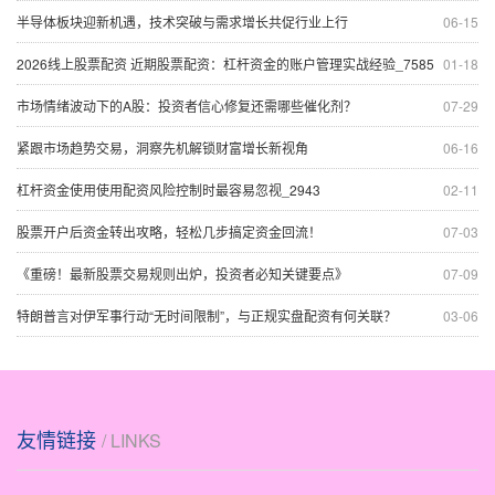
半导体板块迎新机遇，技术突破与需求增长共促行业上行
06-15
2026线上股票配资 近期股票配资：杠杆资金的账户管理实战经验_7585
01-18
市场情绪波动下的A股：投资者信心修复还需哪些催化剂？
07-29
紧跟市场趋势交易，洞察先机解锁财富增长新视角
06-16
杠杆资金使用使用配资风险控制时最容易忽视_2943
02-11
股票开户后资金转出攻略，轻松几步搞定资金回流！
07-03
《重磅！最新股票交易规则出炉，投资者必知关键要点》
07-09
特朗普言对伊军事行动“无时间限制”，与正规实盘配资有何关联？
03-06
友情链接
/ LINKS