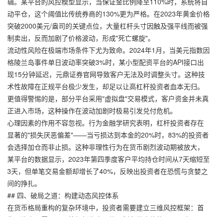
辑。某平台的风控模型显示，当保证金比例降至110%时，系统将自
动平仓，这个阈值比传统券商的130%更为严格。在2023年黄金价格
突破2000美元/盎司的关键点位，大量杠杆头寸因触及强平线而被强
制卖出，反而加剧了价格波动，形成"死亡螺旋"。
流动性风险在极端市场条件下尤为致命。2024年1月，当美元指数因
格陵兰岛事件单日波动率突破3%时，某小型配资平台的API接口出
现15分钟延迟，
元鼎证券官网
导致客户无法及时调整头寸。这种技
术性故障在正规平台极少发生，却足以让高杠杆投资者血本无归。
更值得警惕的是，部分平台采用"虚拟盘"交易模式，客户资金并未真
正进入市场，这种操作在波动加剧时极易引发兑付危机。
心理因素的作用不容忽视。行为金融学研究表明，杠杆投资者存在
显著的"损失厌恶偏差"——当亏损达到本金的20%时，83%的投资者
会选择加仓而非止损。这种非理性行为在货币剧烈波动期被放大，
某平台的数据显示，2023年第四季度客户平均持仓时间从7天缩短至
3天，但单笔交易金额却增长了40%，反映出投资者在恐慌与贪婪之
间的挣扎。
## 四、破局之道：构建动态风控体系
在货币格局重构的复杂环境中，投资者需要建立三维风控框架：首