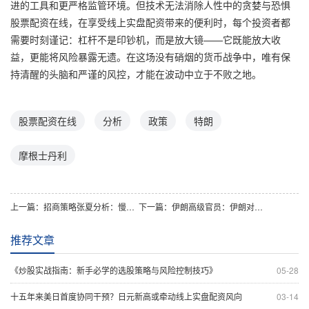
进的工具和更严格监管环境。但技术无法消除人性中的贪婪与恐惧
股票配资在线，在享受线上实盘配资带来的便利时，每个投资者都
需要时刻谨记：杠杆不是印钞机，而是放大镜——它既能放大收
益，更能将风险暴露无遗。在这场没有硝烟的货币战争中，唯有保
持清醒的头脑和严谨的风控，才能在波动中立于不败之地。
股票配资在线
分析
政策
特朗
摩根士丹利
上一篇：
招商策略张夏分析：慢牛行情延续，正规实盘配资助力盈利增速？
下一篇：
伊朗高级官员：伊朗对美以侵略回应或持续数日，局势影响正规实盘配资？
推荐文章
《炒股实战指南：新手必学的选股策略与风险控制技巧》
05-28
十五年来美日首度协同干预？日元新高或牵动线上实盘配资风向
03-14