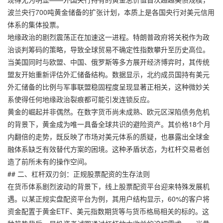
波兰央行700吨黄金储备的扩张计划，本质上是各国央行对美元信用
体系的集体投票。
地缘政治的剧烈震荡正在加速这一进程。特朗普政府将关税作为政
治谈判筹码的策略，导致全球贸易不确定性指数攀升至历史高位。
当美国同时与欧盟、中国、俄罗斯等多方展开经济博弈时，其传统
盟友开始重新评估外汇储备结构。数据显示，北约成员国持有美元
外汇储备的比例与军事联盟稳固程度呈现显著正相关，这种微妙关
系使得任何地缘政治裂痕都可能引发连锁反应。
黄金的崛起并非偶然。在数字货币尚未成熟、欧元区深陷债务危机
的背景下，黄金成为唯一具备全球共识的避险资产。其价格18个月
内翻倍的走势，既反映了市场对美元体系的质疑，也暴露出全球金
融体系缺乏有效替代方案的困境。这种矛盾状态，为杠杆交易者创
造了前所未有的操作空间。
## 二、杠杆双刃剑：正规股票配资的生存法则
在货币体系剧烈波动的背景下，线上股票配资平台迎来特殊发展机
遇。以某正规实盘配资平台为例，其用户结构显示，60%的客户将
资金配置于黄金ETF、美元指数期货等与货币格局相关的标的。这