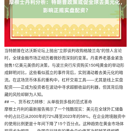
当特朗普在达沃斯论坛上抛出"立即谈判收购格陵兰岛"的惊人言论
时，全球金融市场正经历着微妙而深刻的变革。丹麦养老基金紧急
抛售1亿美元美债的决策，与波兰央行斥资购买150吨黄金的举动形
成鲜明对比，这些看似孤立的事件背后，实则涌动着去美元化的暗
流。在这场货币体系的重构中，杠杆交易工具——尤其是线上实盘
配资——正成为投资者在波动中寻求超额收益的利器，但其背后隐
藏的风险却鲜为人知。
## 一、货币权力转移：从单极到多极的范式革命
摩根士丹利的最新报告揭示了一个残酷现实：美元在全球外汇储备
中的占比已从2000年的72%降至2023年的58%，在企业跨境融资中
的使用比例更是十年间下降了15个百分点。这种趋势在黄金市场体
现得尤为明显——外国央行持有的黄金总价值首次超越美债规模，