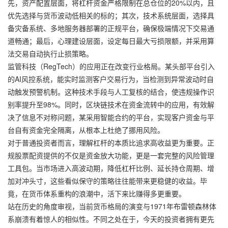
先，资产配置层面，将杠杆资金严格限制在总仓位的20%以内，且
优先选择与货币波动低相关的标的；其次，技术系统层面，选择具
备灾备系统、多地服务器部署的正规平台，确保极端情况下交易通
道畅通；最后，心理建设层面，设定每日最大亏损限额，并采用算
法交易自动执行止损策略。
监管科技（RegTech）的应用正在改变行业格局。某头部平台引入
的AI风控系统，能实时监测客户交易行为，当检测到异常波动时自
动触发预警机制。这种技术手段与人工复核的结合，使违规操作识
别率提升至98%。同时，区块链技术在资金流转中的应用，有效解
决了信息不对称问题，某采用智能合约的平台，实现客户资金与平
台自有资金完全隔离，从根本上杜绝了挪用风险。
对于普通投资者而言，理解杠杆的本质比追求高收益更为重要。正
规股票配资提供的不仅是资金放大功能，更是一套完整的风险管理
工具包。当市场进入高波动期，降低杠杆比例、延长持仓周期、增
加对冲头寸，这些看似保守的策略往往能带来更稳健的收益。毕
竟，在货币体系重构的浪潮中，活下来比赚得多更重要。
站在历史的角度审视，当前货币格局的演变与1971年布雷顿森林体
系崩溃有着惊人的相似性。不同之处在于，今天的投资者拥有更先