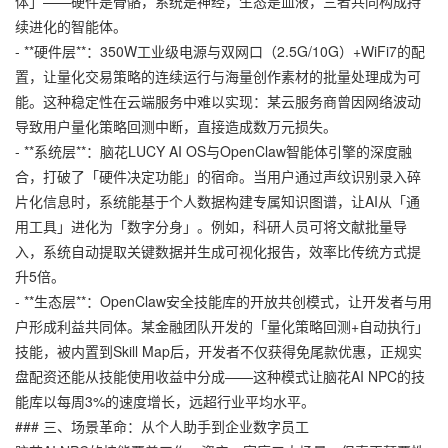
体」——硬件是骨骼，系统是神经，生态是血液，三者共同构成持
续进化的智能体。
- **硬件层**：350W工业级电源与双网口（2.5G/10G）+WiFi7的配
置，让量化交易策略的连续运行与海量创作素材的批量处理成为可
能。这种稳定性在云端服务中难以实现：某云服务商曾因网络波动
导致用户量化策略回测中断，直接造成数万元损失。
- **系统层**：脑花LUCY AI OS与OpenClaw智能体引擎的深度融
合，打破了「硬件决定功能」的宿命。当用户通过声纹识别录入碎
片化信息时，系统能基于个人数据构建专属知识图谱，让AI从「通
用工具」进化为「数字分身」。例如，科研人员可将文献批量导
入，系统自动提取关键数据并生成可视化报告，效率比传统方式提
升5倍。
- **生态层**：OpenClaw安全技能库的开放共创模式，让开发者与用
户形成利益共同体。某金融团队开发的「量化策略回测+自动执行」
技能，被内置到Skill Map后，开发者不仅获得免尾款优惠，
正规实
盘配资
还能从技能使用收益中分成——这种模式让脑花AI NPC的技
能库以每周3%的速度增长，远超行业平均水平。
### 三、场景革命：从个人助手到企业数字员工