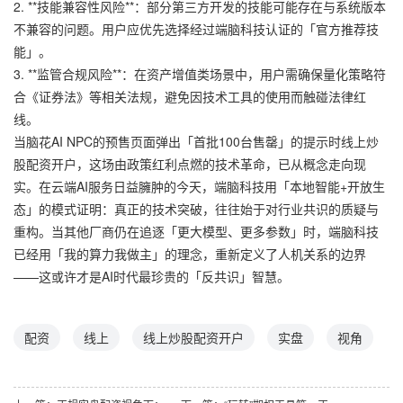
2. **技能兼容性风险**：部分第三方开发的技能可能存在与系统版本
不兼容的问题。用户应优先选择经过端脑科技认证的「官方推荐技
能」。
3. **监管合规风险**：在资产增值类场景中，用户需确保量化策略符
合《证券法》等相关法规，避免因技术工具的使用而触碰法律红
线。
当脑花AI NPC的预售页面弹出「首批100台售罄」的提示时线上炒
股配资开户，这场由政策红利点燃的技术革命，已从概念走向现
实。在云端AI服务日益臃肿的今天，端脑科技用「本地智能+开放生
态」的模式证明：真正的技术突破，往往始于对行业共识的质疑与
重构。当其他厂商仍在追逐「更大模型、更多参数」时，端脑科技
已经用「我的算力我做主」的理念，重新定义了人机关系的边界
——这或许才是AI时代最珍贵的「反共识」智慧。
配资
线上
线上炒股配资开户
实盘
视角