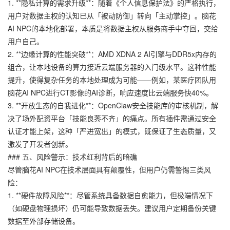
1. **隐私计算的需求升级**：随着《个人信息保护法》的严格执行，
用户对数据主权的认知已从「被动防御」转向「主动掌控」。脑花
AI NPC的本地化部署，本质是将数据主权从服务商手中夺回，交给
用户自己。
2. **边缘计算的性能突破**：AMD XDNA 2 AI引擎与DDR5x内存的
组合，让本地设备的算力接近云端服务器的入门级水平。这种性能
提升，使得复杂任务的本地处理成为可能——例如，某医疗团队用
脑花AI NPC进行CT影像的AI诊断，响应速度比云端服务快40%。
3. **开放生态的自我进化**：OpenClaw安全技能库的审核机制，解
决了场外配资平台「技能良莠不齐」的痛点。所有插件需通过安全
认证才能上架，这种「严进宽出」的模式，既保证了生态质量，又
激发了开发者创新。
### 五、风险警示：技术红利背后的暗礁
尽管脑花AI NPC在技术层面具有颠覆性，但用户仍需警惕三类风
险：
1. **硬件故障风险**：尽管系统具备数据自愈能力，但极端情况下
（如硬盘物理损坏）仍可能导致数据丢失。建议用户定期备份关键
数据至外部存储设备。