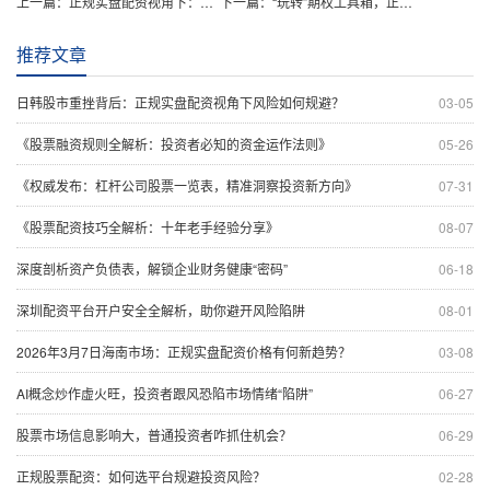
上一篇：
正规实盘配资视角下：中国外贸何以在新年实现“开门红”？
下一篇：
“玩转”期权工具箱，正规实盘配资助力钢企风险管理再升级？
推荐文章
日韩股市重挫背后：正规实盘配资视角下风险如何规避？
03-05
《股票融资规则全解析：投资者必知的资金运作法则》
05-26
《权威发布：杠杆公司股票一览表，精准洞察投资新方向》
07-31
《股票配资技巧全解析：十年老手经验分享》
08-07
深度剖析资产负债表，解锁企业财务健康“密码”
06-18
深圳配资平台开户安全全解析，助你避开风险陷阱
08-01
2026年3月7日海南市场：正规实盘配资价格有何新趋势？
03-08
AI概念炒作虚火旺，投资者跟风恐陷市场情绪“陷阱”
06-27
股票市场信息影响大，普通投资者咋抓住机会？
06-29
正规股票配资：如何选平台规避投资风险？
02-28