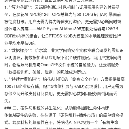
1. **算力垄断**：云端服务通过排队机制与调用费用构建的付费壁
垒，在脑花AI NPC的126 TOPS总算力与50 TOPS专用AI引擎面前
被彻底打破。用户无需为算力峰值支付溢价，更无需担心断网时智
能体陷入瘫痪——AMD Ryzen AI Max+395定制处理器与128GB
DDR5x内存的组合，让GPTOSS 120B大模型的本地推理速度比行
业平均水平快3倍。
2. **数据裸奔**：哈尔滨工业大学网络安全实验室联合研发的零知识
证明协议，将数据加密从应用层下沉至硬件底层。当用户拔掉网线
时，物理隔离机制与OpenZFS文件系统的自愈能力，让云端服务
「数据被训练、破解、泄露」的风险成为历史。
3. **持续付费陷阱**：脑花AI NPC的「终身安全存储」方案提供最高
100+TB企业级存储，配合5盘位扩展与RAID冗余机制，用户无需为
存储空间升级支付订阅费用，更无需担心数据因服务商倒闭而丢
失。
### 二、硬件与系统的共生进化：从功能叠加到生命体构建
传统AI硬件的失败，往往源于「硬件堆料+插件市场」的简单组合模
式。端脑科技的颠覆性在于，将脑花AI NPC视为一个「有机生命