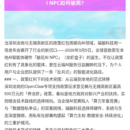
当深圳龙岗与无锡高新区的政策红包雨砸向AI领域，端脑科技用一
场发布会撕开了行业的新切口——2026年3月5日，全球首款原生本
地AI智能体硬件「脑花AI NPC」（龙虾盒子）的诞生，不仅让政策
红利有了具象化的载体，更在云端AI服务日益臃肿的当下，为个人
用户与企业团队提供了一条「反共识」的智能进化路径。
### 一、政策红利下的技术突围：从云端到本地的范式转移
深圳龙岗的OpenClaw专项支持政策征求意见稿与无锡高新区最高
500万元的「养龙虾」政策，看似是地方政府对新兴产业的扶持，实
则暗含技术路线的选择倾向。当全球AI竞赛陷入「算力军备竞赛」
与「数据隐私争议」的双重困境，端脑科技选择将硬件、系统与生
态深度捆绑，用私有化部署构建起「算力主权-数据安全-持续进化」
的三重护城河。
这种技术范式的转移，直击云端AI服务的三大痛点：