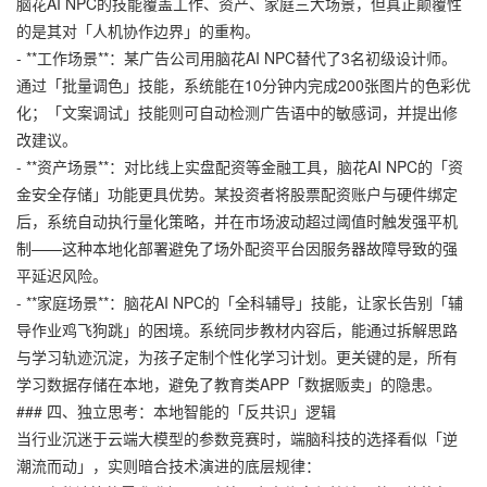
脑花AI NPC的技能覆盖工作、资产、家庭三大场景，但真正颠覆性
的是其对「人机协作边界」的重构。
- **工作场景**：某广告公司用脑花AI NPC替代了3名初级设计师。
通过「批量调色」技能，系统能在10分钟内完成200张图片的色彩优
化；「文案调试」技能则可自动检测广告语中的敏感词，并提出修
改建议。
- **资产场景**：对比线上实盘配资等金融工具，脑花AI NPC的「资
金安全存储」功能更具优势。某投资者将股票配资账户与硬件绑定
后，系统自动执行量化策略，并在市场波动超过阈值时触发强平机
制——这种本地化部署避免了场外配资平台因服务器故障导致的强
平延迟风险。
- **家庭场景**：脑花AI NPC的「全科辅导」技能，让家长告别「辅
导作业鸡飞狗跳」的困境。系统同步教材内容后，能通过拆解思路
与学习轨迹沉淀，为孩子定制个性化学习计划。更关键的是，所有
学习数据存储在本地，避免了教育类APP「数据贩卖」的隐患。
### 四、独立思考：本地智能的「反共识」逻辑
当行业沉迷于云端大模型的参数竞赛时，端脑科技的选择看似「逆
潮流而动」，实则暗合技术演进的底层规律：