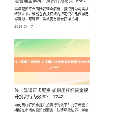
险管理全解析：投资行为与实_8657
实盘配资平台风险管理全解析：投资行为与实战
经验未来，谁能在合规框架内把配资产品做得足
够清晰、可理解，谁就更有机会获得长期
2026-01-17
线上靠谱正规配资 如何用杠杆资金提
升投资行为效率？_7242
如何用杠杆资金提升投资行为效率？对于希望长
期留在市场的投资者而言，认清风险边界、学会