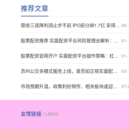
推荐文章
营收三连降利润止步不前 IPO前分掉1.7亿 安得医疗转战港股能否走出增长“死胡同”？
06-
股票配资推荐 实盘配资平台风险管理全解析：风险管理与操_5982
01-
股票配资官网开户 实盘配资平台操作策略：杠杆资金使用的深度_4073
01-
苏州公交多模式服务上线，是否如正规实盘配资般精准便利扫墓路？
03-
市场预期升温，政策利好频传，相关板块或迎投资新风口
07-
友情链接
/ LINKS