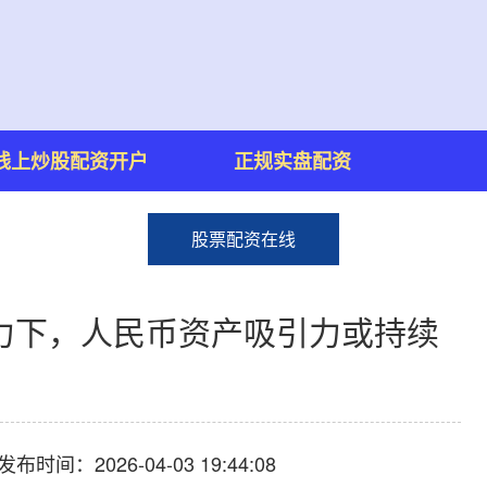
线上炒股配资开户
正规实盘配资
股票配资在线
力下，人民币资产吸引力或持续
发布时间：2026-04-03 19:44:08