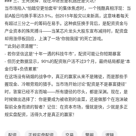
### 三、生死抉择：现在冲进去是机遇还是火坑？
当市场陷入“怕踏空更怕套牢”的集体焦虑时，一个残酷真相浮现：当
前A股日均换手率达3.5%，创2015年股灾以来新高，这意味着每天
有超过三分之一的筹码在易手。这种疯狂换手背后，是配资资金与
产业资本的殊死搏斗——当某芯片龙头大股东宣布减持时，配资盘
却用涨停板回应，上演了一场“你抛我接”的死亡游戏。
**此刻必须清醒**：
- 若你坚信这是“十年一遇的科技牛市”，配资可能让你短期暴富
- 但历史数据显示，90%的配资账户活不过3个月，最终结局都是“本
金归零+负债累累”
在这场没有硝烟的战争中，真正的赢家从来不是赌徒，而是那些手
握现金、冷眼旁观的猎手。当市场开始讨论“配资是不是暴富捷径”
时，答案已经不言而喻——所有捷径的尽头，都是深渊。现在，是
时候做出选择了：你是要成为被收割的韭菜，还是做那个在泡沫破
裂前全身而退的智者？记住：在资本市场，慢就是快，少就是多正
规实盘配资，活得久才是真正的赢家！
配资
正规实盘配资
交易
警报
逻辑