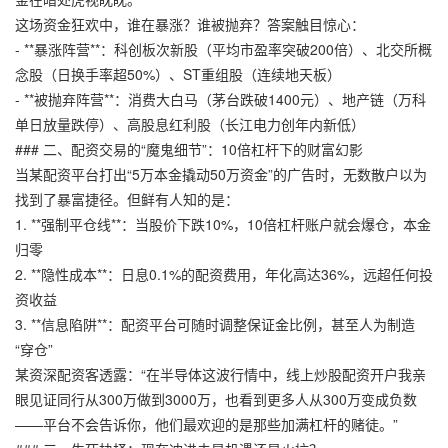
这场资金狂欢中，谁在暴涨？谁被抛弃？答案触目惊心：
- **暴涨阵营**：科创板次新股（平均市盈率突破200倍）、北交所概
念股（日换手率超50%）、ST重组股（连续地天板）
- **被抛弃阵营**：消费大白马（茅台跌破1400元）、地产链（万科
单日放量跌停）、高股息红利股（长江电力创年内新低）
### 二、配资交易的“魔鬼细节”：10倍杠杆下的财富幻影
当某配资平台打出“5万本金撬动50万资金”的广告时，无数散户以为
找到了暴富捷径。但鲜有人知的是：
1. **强制平仓线**：当股价下跌10%，10倍杠杆账户就会爆仓，本金
归零
2. **隐性成本**：日息0.1%的配资费用，年化高达36%，远超任何投
资收益
3. **信息陷阱**：配资平台可随时调整保证金比例，甚至人为制造
“穿仓”
某资深配资客透露：“在半导体这波行情中，
线上炒股配资开户
我亲
眼见证同行从300万做到3000万，也看到更多人从300万变成负数
——平台不会告诉你，他们最欢迎的是那些加满杠杆的赌徒。”