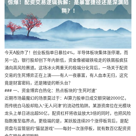
今天A股炸了！创业板指单日暴拉4%，半导体板块集体涨停潮，而
另一边，银行股却创下年内新低，资金像被磁铁吸走的铁屑般疯狂
涌向高风险赛道。这场冰火两重天的极端分化背后，一场关于配资
交易的生死博弈正在上演——有人一夜暴富，有人血本无归，这究
竟是财富密码，还是赌徒的断头台？
### 一、资金博弈白热化：热点板块的“生死时速”
近期市场最魔幻的场景莫过于：AI算力股单日成交额突破2000亿，
而传统白马股却陷入“无人问津”的流动性陷阱。某游资席位在光模块
龙头上单日进出超50亿，配资杠杆将收益放大3倍的同时，也把风险
指数推至临界点。更极端的是，某妖股连续20个涨停板背后，是配
资盘与监管层的“猫鼠游戏”——每封一次涨停板，就有数百亿配资资
金在暗处虎视眈眈。