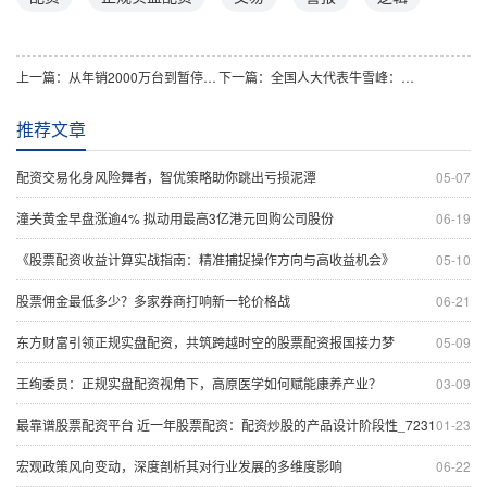
上一篇：
从年销2000万台到暂停自研：魅族手机如何避开正规实盘配资式发展弯路？
下一篇：
全国人大代表牛雪峰：正规实盘配资如何助力信息治理体系升级？
推荐文章
配资交易化身风险舞者，智优策略助你跳出亏损泥潭
05-07
潼关黄金早盘涨逾4% 拟动用最高3亿港元回购公司股份
06-19
《股票配资收益计算实战指南：精准捕捉操作方向与高收益机会》
05-10
股票佣金最低多少？多家券商打响新一轮价格战
06-21
东方财富引领正规实盘配资，共筑跨越时空的股票配资报国接力梦
05-09
王绚委员：正规实盘配资视角下，高原医学如何赋能康养产业？
03-09
最靠谱股票配资平台 近一年股票配资：配资炒股的产品设计阶段性_7231
01-23
宏观政策风向变动，深度剖析其对行业发展的多维度影响
06-22