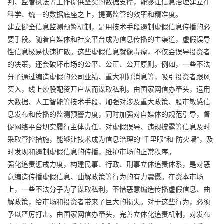
判、监管执法等工作提供坚实的数据支撑，能够让信息治理建立在
科学、统一的数据底座之上，提高监管的效率和精准度。
建立健全信息监测预警机制，是用技术手段遏制虚假信息传播的必
要手段。随着自媒体和社交平台成为信息传播的主渠道，虚假误导
性信息极易快速扩散。这些虚假信息就像毒瘤，不仅会误导投资者
的决策，还会破坏市场的公平、公正、公开原则。例如，一些不法
分子通过编造虚假的公司业绩、重大利好消息等，吸引投资者跟风
买入，
线上炒股配资开户
从而谋取私利。由国家网信办牵头，运用
大数据、人工智能等技术手段，加强对涉及重大政策、股市敏感信
息发布和传播的监测预警力度，同时加强对自媒体的规范引导，督
促网络平台切实履行主体责任，对虚假误导、违规披露等信息及时
采取管控措施，能够让技术成为信息治理的“千里眼”和“防火墙”，及
时发现和遏制虚假信息的传播，维护市场的正常秩序。
强化追责惩戒力度，构建民事、行政、刑事立体追责体系，是对恶
意编造传播虚假信息、曲解政策等行为的有力震慑。在资本市场
上，一些不法分子为了谋取私利，不惜恶意编造传播虚假信息、曲
解政策，给市场和投资者带来了巨大的损失。对于这些行为，必须
予以严厉打击。由国家网信办牵头，完善立体化追责机制，对发布