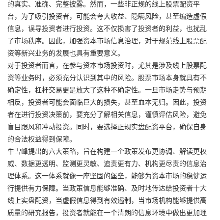
的真实、准确、完整披露。然而，一些非正规的线上股票配资平
台，为了吸引投资者，可能会夸大收益、隐瞒风险，甚至编造虚假
信息，误导投资者进行投资。这不仅损害了投资者的利益，也扰乱
了市场秩序。因此，加强资本市场信息治理，对于规范线上股票配
资等新兴业务的发展也具有重要意义。
对于投资者而言，在参与资本市场投资时，尤其是涉及线上股票配
资等业务时，必须充分认识到其中的风险。股票市场本身就具有不
确定性，杠杆交易更是放大了这种不确定性。一旦市场走势与预期
相反，投资者可能会面临巨大的损失，甚至血本无归。因此，投资
者在进行投资决策前，要充分了解相关信息，谨慎评估风险，避免
盲目跟风和冲动投资。同时，要选择正规实盘配资平台，确保自身
的合法权益得到保障。
牛雪峰提出的六大策略，旨在构建一个政策发布更协调、解读更权
威、数据更透明、监测更灵敏、追责更有力、机构更尽责的信息治
理体系。这一体系就像一座坚固的堡垒，能够为资本市场的稳健运
行提供有力保障。当政策信息能够准确、及时地传达给投资者十大
线上实盘配资，当虚假信息得到有效遏制，当市场机构能够提供高
质量的研究报告，投资者就能在一个清朗的信息环境中做出更加理