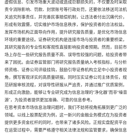
虚假信息、引发市场重大波动或造成巨额损失的，不仅要及时采取
责令消除影响、罚款、封禁账号等行政处罚，还要依法移送司法机
关追究刑事责任，并完善民事赔偿机制，让违法者付出沉痛代价，
形成有效震慑，切实维护市场信息秩序，保护投资者的合法权益。
发挥市场机构正面导向作用，提升研究报告质量，是优化市场信息
环境的重要途径。证券研究机构是连接市场与投资者的重要桥梁，
其研究报告的专业性和客观性直接影响投资者预期。然而，目前市
场上存在一些研究报告质量不高、误导性较强的问题，给投资者带
来了困扰。由证券监管部门将研究报告质量纳入考核指标，与分析
师资格、证券公司评级挂钩，鼓励引导证券机构立足中小投资者视
角，撰写客观详实的高质量研报。同时压实证券公司主体责任，规
范研报审核流程，对误导性研报从严追责，并通过推广优质案例，
形成正向激励，能够让专业研究成为信息治理的“净化器”而非“噪音
源”，为投资者提供更加准确、可靠的信息参考。
在思考资本市场信息治理问题时，我们不妨将视角拓展到更广泛的
领域。以线上股票配资为例，这一新兴的金融业务模式在为投资者
提供更多资金杠杆的同时，也带来了诸多风险。正规实盘配资平台
在运营过程中，需要严格遵守相关法律法规和监管要求，确保信息