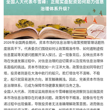
2026年全国两会期间，资本市场的信息治理与政策预期管理话题热
度居高不下。代表委员们围绕如何让政策精准传导、如何遏制虚假
信息蔓延等关键问题展开深入探讨。这一现象背后，反映出资本市
场在快速发展过程中，对信息治理的迫切需求以及现有信息治理体
系面临的挑战。资本市场犹如一片汪洋大海，政策信息如同导航灯
塔，投资者则是在大海中航行的船只。若灯塔信号不清晰、不稳
定，船只就容易迷失方向，甚至触礁搁浅。因此，完善资本市场信
息治理体系，已成为保障市场健康发展的当务之急。
全国人大代表、河南证监局原局长牛雪峰敏锐地洞察到当前我国资
本市场信息治理存在的诸多问题。政策传导不精准，就像信号在传
递过程中出现偏差，导致投资者无法准确理解政策意图，进而做出
错误的投资决策；虚假信息易扩散，如同病毒在网络中迅速传播，