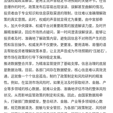
加强权威政策解读，是用主流声音稳定市场预期的关键环节。在信
息爆炸的时代，政策发布后容易出现误读、误解甚至曲解的情况。
投资者由于专业知识和信息获取渠道的限制，往往难以准确理解政
策的真实意图。此时，权威的声音就显得尤为重要。由中宣部牵
头，加大中央媒体、权威平台对重要政策的报道解读力度，及时开
展精准解读，回应市场热点疑问，第一时间澄清误解误读，能够让
投资者及时、准确地了解政策内容，避免因信息不对称而产生的恐
慌和盲目操作。权威发声不仅要快，更要准，要用清晰、易懂的语
言帮助投资者理解政策本意，让主流声音成为市场预期的“压舱石”，
使市场在政策的引导下保持稳定发展。
推进数据整合共享，为精准监管提供了基础支撑。信息治理的底层
是数据治理。目前，各部门间存在数据壁垒，核心信息难以高效流
通，这就像一个个信息孤岛，制约了政策制定和风险研判的精准
性。例如，在监测市场风险时，如果无法及时获取经济、金融、产
业等多领域的核心数据，就难以全面、准确地评估市场的整体风险
状况，从而影响监管政策的制定和实施。因此，由国家数据局牵
头，打破部门数据壁垒，整合经济、金融、产业等多领域核心数
据，规范数据清洗、脱敏与安全管控，为各部门政策制定、风险研