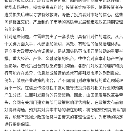
扰乱市场秩序，损害投资者利益；投资者维权不畅，使得投资者在
遭受损失后难以寻求有效救济，降低了投资者对市场的信心。这些
问题相互交织，严重制约了市场的高质量发展和宏观政策预期管理
效能的提升。
针对这些问题，牛雪峰提出了一套系统且具有针对性的建议，从六
个关键方面入手，构建更加透明、高效、有韧性的信息治理体系。
建立重大政策发布协调机制，是从源头防范市场异常波动的重要举
措。重大经济、产业、金融政策的出台，往往会对资本市场产生深
远影响。若政策出台前缺乏跨部门沟通，各部门对政策的理解和执
行可能存在差异，信息差或解读偏差就可能引发市场的剧烈反应。
例如，某项产业政策的出台，若不同部门对政策扶持的重点领域理
解不一致，在信息传递过程中就可能导致投资者对相关行业的预期
产生分歧，进而引发股价的异常波动。因此，由国家发展改革委牵
头，会同有关部门建立跨部门政策影响评估机制，在政策发布前做
好协调沟通，预判其对资本市场的潜在影响，将“预防性预期管理”前
置，能够有效减少政策信息冲击带来的非理性波动，为市场的稳定
运行提供保障。