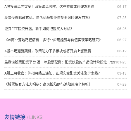
A股投资风向突变！政策暖风频吹，这些赛道或迎爆发机遇
06-17
股票停牌暗藏玄机：是危机预警还是投资风险爆发前兆？
07-25
证券ETF投资升温，新手如何把握买入时机？
06-26
《AI商业落地路径解析：多行业应用趋势与价值实现策略研究》
06-27
A股市场迎新契机，政策助力下多板块或将开启上涨新篇
06-12
最靠谱股票配资平台 近一年股票配资：配资炒股的产品设计阶段性_7231
01-23
A股二月收官：沪指月线三连阳，正规实盘配资关注涨价主线？
03-13
《股票解套方法大揭秘：高风险陷阱与避险策略全解析》
07-29
友情链接
/ LINKS