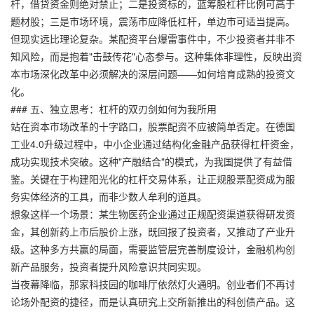
杆，借贷资金则绝对禁止；二是投资标的，蓝筹股杠杆比例可高于
题材股；三是市场环境，震荡市应降低杠杆，单边市可适当提高。
但现实远比理论复杂。某配资平台爆雷事件中，不少投资者并非不
知风险，而是抱着"击鼓传花"心态参与。这种集体非理性，反映出资
本市场深化改革中必须解决的深层问题——如何培育成熟的投资文
化。
### 五、独立思考：杠杆的双刃剑如何为我所用
站在资本市场改革的十字路口，股票配资不应被简单否定。在德国
工业4.0升级过程中，中小企业通过结构化金融产品获得杠杆资金，
成功实现技术突破。这种"产融结合"的模式，为我国提供了有益借
鉴。关键在于构建阳光化的杠杆交易体系，让正规股票配资成为服
务实体经济的工具，而非少数人牟利的道具。
想象这样一个场景：某生物医药企业通过正规配资渠道获得研发资
金，其创新药上市后股价上涨，既回报了投资者，又推动了产业升
级。这种多方共赢的局面，需要监管层完善制度设计，金融机构创
新产品服务，投资者提升风险意识共同实现。
当夜幕降临，那家科技园的咖啡厅依然灯火通明。创业者们不再讨
论场外配资的捷径，而是认真研究上交所新推出的科创债产品。这