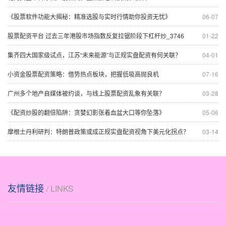
《股票软件功能大揭秘：精准选股与实时行情助你投资无忧》
06-07
股票配资平台 过去三年港股市场指数反复拉锯阶段下杠杆炒_3746
01-22
集齐四大国家级试点，江苏“未来能源”与正规实盘配资有何关联？
04-01
小资金股票配资策略：借势热点板块，把握低吸高抛良机
07-16
广州多个地产自媒体被约谈，与线上股票配资乱象有关联？
03-28
《配资炒股的翻倍陷阱：贪婪幻影张着血盆大口等你坠落》
05-06
摩根士丹利研判：特朗普政策或成正规实盘配资视角下美元化拐点？
03-14
友情链接
/ LINKS