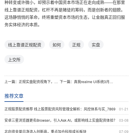
种转变或许微小，却预示着中国资本市场正在走向成熟——在那里
线上靠谱正规配资，杠杆不再是赌徒的筹码，而是创新者的翅膀。
这场静悄悄的革命，终将重塑资本市场的生态，让金融真正回归服
务实体经济的本质。
线上靠谱正规配资
如何
正规
实盘
上交所
上一篇：
正规实盘配资视角下，航海事业为何如“炒股”般有奔头？倪迪揭秘
下一篇：
真我realme UI系统3月更新，GT Neo 6 SE以上机型能否迎正规实盘配资级优化？
推荐文章
正规股票配资推荐 线上股票配资风险管理全解析：风控体系与实_7869
01-21
安卓三星浏览器更名Browser，引入Ask AI，或影响线上实盘配资体验？
03-08
北向资金单日净流入创新高，重点加仓科技成长板块
07-09