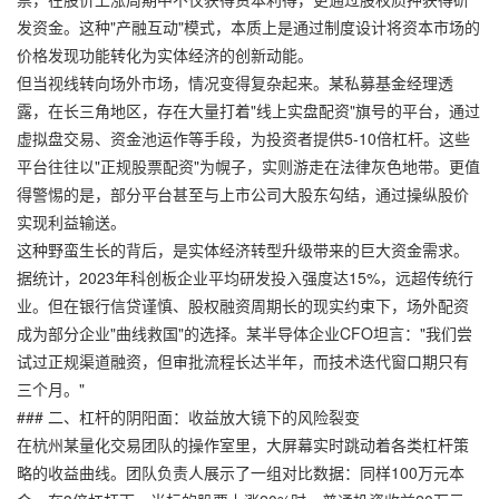
发资金。这种"产融互动"模式，本质上是通过制度设计将资本市场的
价格发现功能转化为实体经济的创新动能。
但当视线转向场外市场，情况变得复杂起来。某私募基金经理透
露，在长三角地区，存在大量打着"线上实盘配资"旗号的平台，通过
虚拟盘交易、资金池运作等手段，为投资者提供5-10倍杠杆。这些
平台往往以"正规股票配资"为幌子，实则游走在法律灰色地带。更值
得警惕的是，部分平台甚至与上市公司大股东勾结，通过操纵股价
实现利益输送。
这种野蛮生长的背后，是实体经济转型升级带来的巨大资金需求。
据统计，2023年科创板企业平均研发投入强度达15%，远超传统行
业。但在银行信贷谨慎、股权融资周期长的现实约束下，场外配资
成为部分企业"曲线救国"的选择。某半导体企业CFO坦言："我们尝
试过正规渠道融资，但审批流程长达半年，而技术迭代窗口期只有
三个月。"
### 二、杠杆的阴阳面：收益放大镜下的风险裂变
在杭州某量化交易团队的操作室里，大屏幕实时跳动着各类杠杆策
略的收益曲线。团队负责人展示了一组对比数据：同样100万元本