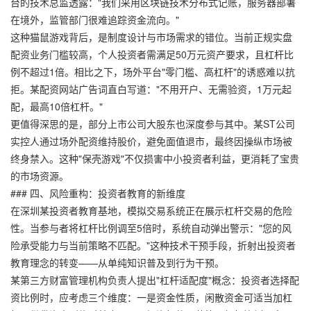
台的技术总监透露："我们采用区块链技术分布式记账，服务器部署
在境外，监管部门很难追踪资金流向。"
这种猫鼠游戏背后，是制度设计与市场需求的错位。当前正规实盘
配资业务门槛较高，个人投资者需满足50万元资产要求，且杠杆比
例不超过1倍。相比之下，场外平台"零门槛、高杠杆"的诱惑难以抗
拒。某配资网站广告词直白写道："不用开户、无需验资，1万元起
配，最高10倍杠杆。"
更值得深思的是，部分上市公司大股东也深度参与其中。某ST公司
实控人通过场外配资维持股价，避免面值退市，最终因操纵市场被
终身禁入。这种"保壳游戏"不仅损害中小投资者利益，更消耗了宝贵
的市场资源。
### 四、风险重构：投资者教育的新维度
在深圳某投资者教育基地，模拟交易系统正在展示杠杆交易的危险
性。当参与者将杠杆比例调至5倍时，系统自动弹出警示："您的风
险承受能力与当前策略不匹配。"这种技术干预手段，折射出投资者
教育理念的转变——从单纯知识普及到行为干预。
某第三方财富管理机构负责人提出"杠杆适配度"概念：投资者选择配
资比例时，应考虑三个维度：一是资金性质，闲散资金可适当加杠