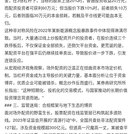
金，在3倍杠杆下，当标的股票上涨20%时，普通投资收益20万元，
而配资投资者可获利60万元；但当股价下跌10%时，前者损失10万
元，后者则面临30万元的本金损耗，若触及平仓线更可能血本无
归。
这种非对称风险在2022年某新能源概念股暴跌事件中体现得淋漓尽
致。当时，大量通过线上炒股配资开户的投资者，在股价连续三个
跌停板后，不仅保证金全部损失，还倒欠平台资金。更荒诞的是，
某配资平台在强平后仍继续挂单卖出，导致股价进一步下跌，引发
连锁反应。
从宏观经济视角观察，场外配资的泛滥正在扭曲资本市场定价机
制。当杠杆资金成为主导股价的关键力量，基本面分析让位于资金
博弈，优质企业可能被错杀，概念炒作反而盛行。某券商研究所所
长指出："这种短期化、投机化的交易模式，与国家推动的长期价值
投资理念背道而驰。"
### 三、监管迷局：合规框架与地下生态的博弈
面对场外配资的野蛮生长，
股票配资在线
监管层已构筑起多道防
线。2023年证监会开展的"清源行动"中，全国共查处非法配资案件
127起，涉及资金规模超300亿元。但道高一尺魔高一丈，某被查平