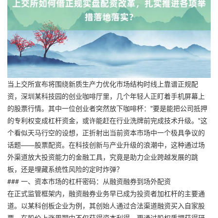
当上交所宣布将围绕新质生产力优化市场结构时线上靠谱正规配
资，深圳某科技园的创业咖啡厅里，几个年轻人正盯着手机屏幕上
的股票行情。其中一位创业者突然放下咖啡杯："要是能把公司抵押
的专利权变成杠杆资金，或许能赶在行业洗牌前完成技术升级。"这
个看似天马行空的设想，正折射出当前资本市场中一个极具争议的
话题——股票配资。在科技创新与产业升级的浪潮中，这种通过场
外渠道放大投资能力的金融工具，究竟是助力企业跨越发展的跳
板，还是埋藏系统性风险的定时炸弹？
### 一、资本市场的杠杆密码：从融资融券到场外配资
在正式监管框架内，融资融券业务早已成为投资者加杠杆的主要通
道。以某科创板企业为例，其创始人通过合法渠道融资买入自家股
票，在股价上涨周期中不仅获得资本利得，更通过股权质押获得研