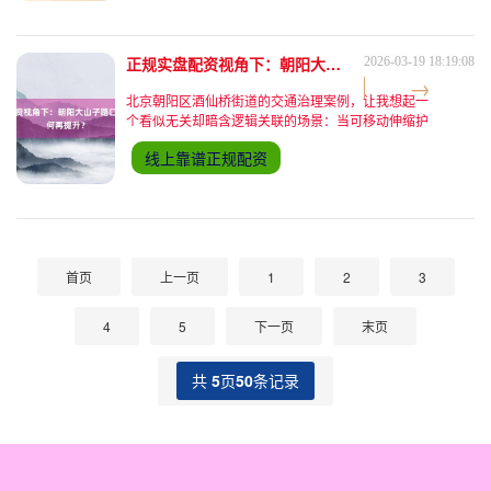
正规实盘配资视角下：朝阳大山子路口出行环境如何再提升？
2026-03-19 18:19:08
北京朝阳区酒仙桥街道的交通治理案例，让我想起一
个看似无关却暗含逻辑关联的场景：当可移动伸缩护
栏根据车流动态调整时，它既保障了通行效率，也规
线上靠谱正规配资
避了人车混行带来的风险。这与股票配资中的杠杆调
节机制有着微妙的
首页
上一页
1
2
3
4
5
下一页
末页
共
5
页
50
条记录