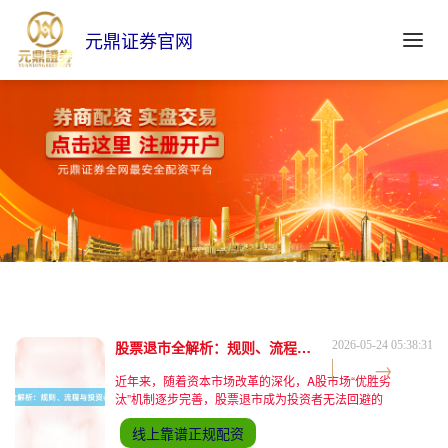
元鼎证券官网
股票退市全解析：规则、流程与投资者应对指南
2026-05-24 05:38:31
近年来，随着资本市场改革的深化，A股市场“优胜劣
汰”机制逐步完善，股票退市成为投资者无法回避的
话题。从财务造假、连续亏损到交易类强制退市，退
线上靠谱正规配资
市规则的细化既体现了市场监管的严格性，也对普通