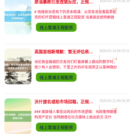
原油暴跌引发连锁反应，正规实盘配资需关注哪些市场新趋势？
2026-03-24 05:50:29
# 地缘政治变局下的资本暗涌：从突发消息看股票配
资的杠杆逻辑线上靠谱正规配资 当美国总统特朗普
在社交媒体抛出"暂停对伊军事打击"的声明时，全球
线上靠谱正规配资
金融市场瞬间沸腾。纳斯达克指数期货在半小时内暴
涨2%，黄金
英国首相斯塔默：暂无评估表明伊朗针对英国，与正规实盘配资何干？
2026-03-24 06:33:51
当伦敦金融城的交易员们盯着屏幕上跳动的数字时，
很少有人会想到，千里之外的中东局势正以某种微妙
的方式影响着他们的决策。2024年3月23日，英国首
线上靠谱正规配资
相斯塔默在伦敦东南部一所小学的临时新闻发布会上
宣布："目
沃什提名或助市场回稳，正规实盘配资环境受美元影响几何？
2026-03-22 00:56:39
### 美联储人事变动背后的市场逻辑：当政策预期重
构资产定价 当特朗普在社交媒体上抛出凯文·沃什
（Kevin Warsh）将接任美联储主席的消息时，华尔
线上靠谱正规配资
街的交易员们迅速捕捉到两个关键信号：美元指数在
1