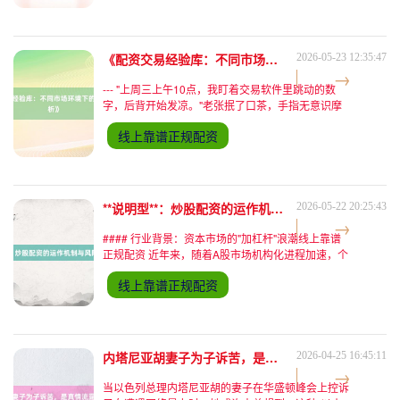
投资者的风险识
《配资交易经验库：不同市场环境下的应对策略解析》
2026-05-23 12:35:47
--- "上周三上午10点，我盯着交易软件里跳动的数
字，后背开始发凉。"老张抿了口茶，手指无意识摩
挲着保温杯上的茶渍，"创业板指刚突破2400点，配
线上靠谱正规配资
资账户的预警线就亮起了红灯。"这位在股市沉浮十
二年的
**说明型**：炒股配资的运作机制与风险要点全解析
2026-05-22 20:25:43
#### 行业背景：资本市场的"加杠杆"浪潮线上靠谱
正规配资 近年来，随着A股市场机构化进程加速，个
人投资者对资金效率的追求愈发迫切。炒股配资作为
线上靠谱正规配资
场外杠杆工具，通过向投资者提供数倍于本金的交易
资金，在
内塔尼亚胡妻子为子诉苦，是真情流露还是线上实盘配资般炒作？
2026-04-25 16:45:11
当以色列总理内塔尼亚胡的妻子在华盛顿峰会上控诉