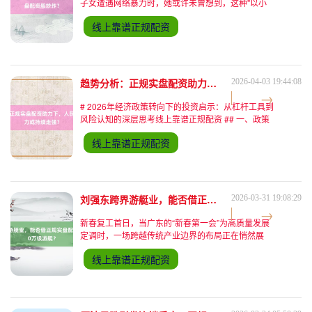
子女遭遇网络暴力时，她或许未曾想到，这种"以小
博大"的对抗模式，正与资本市场中股票配资的运作
线上靠谱正规配资
逻辑形成微妙呼应——两者都试图通过有限资源撬动
更大影响力线上靠
趋势分析：正规实盘配资助力下，人民币资产吸引力或持续走强？
2026-04-03 19:44:08
# 2026年经济政策转向下的投资启示：从杠杆工具到
风险认知的深层思考线上靠谱正规配资 ## 一、政策
转向中的市场新图景 当2026年的政策制定者将目光
线上靠谱正规配资
从"超常规刺激"转向"跨周期平衡"时，资本市场正
刘强东跨界游艇业，能否借正规实盘配资思维推出10万级游艇？
2026-03-31 19:08:29
新春复工首日，当广东的“新春第一会”为高质量发展
定调时，一场跨越传统产业边界的布局正在悄然展
开。刘强东以实控人身份推动的探海游艇（Sea
线上靠谱正规配资
Expandary）项目，不仅是一次商业投资，更是一次
对中国制