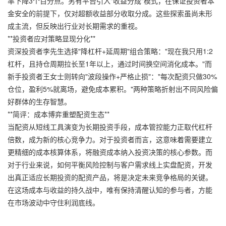
率下降3个百分点。另有平台引入"收益分成"模式，在保证投资者本
金安全的前提下，仅对超额收益部分收取分成。这些探索虽尚未形
成主流，但反映出行业对长期需求的重视。
**投资者应对策略显现分化**
资深投资者李先生选择"降杠杆+延周期"组合策略："现在我只用1:2
杠杆，且持仓周期拉长至1年以上，通过时间换空间消化成本。"而
新手投资者王女士则转向"波段操作+严格止损"："每次配资只做30%
仓位，盈利5%就离场，避免成本累积。"两种策略折射出不同风险偏
好群体的生存智慧。
**简评：成本博弈重塑配资生态**
当配资从短线工具演变为长期投资手段，成本管控能力正取代杠杆
倍数，成为新的核心竞争力。对于投资者而言，这意味着需要建立
更精细的成本核算体系，将融资成本纳入投资决策的核心参数。而
对于行业来说，如何平衡风险控制与客户需求线上实盘配资，开发
出真正适应长期投资的配资产品，将是决定未来竞争格局的关键。
在这场成本与收益的持久战中，唯有保持清醒认知的参与者，方能
在市场波动中守住利润底线。