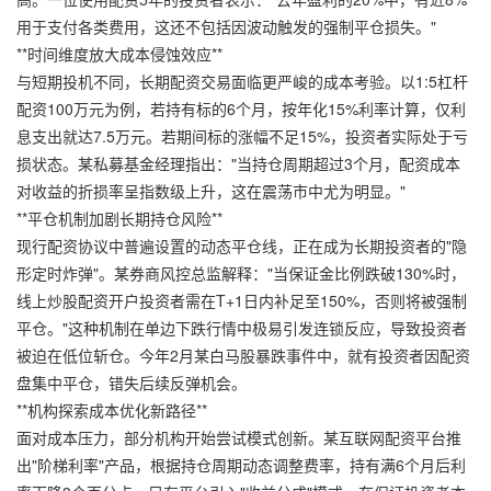
用于支付各类费用，这还不包括因波动触发的强制平仓损失。"
**时间维度放大成本侵蚀效应**
与短期投机不同，长期配资交易面临更严峻的成本考验。以1:5杠杆
配资100万元为例，若持有标的6个月，按年化15%利率计算，仅利
息支出就达7.5万元。若期间标的涨幅不足15%，投资者实际处于亏
损状态。某私募基金经理指出："当持仓周期超过3个月，配资成本
对收益的折损率呈指数级上升，这在震荡市中尤为明显。"
**平仓机制加剧长期持仓风险**
现行配资协议中普遍设置的动态平仓线，正在成为长期投资者的"隐
形定时炸弹"。某券商风控总监解释："当保证金比例跌破130%时，
线上炒股配资开户
投资者需在T+1日内补足至150%，否则将被强制
平仓。"这种机制在单边下跌行情中极易引发连锁反应，导致投资者
被迫在低位斩仓。今年2月某白马股暴跌事件中，就有投资者因配资
盘集中平仓，错失后续反弹机会。
**机构探索成本优化新路径**
面对成本压力，部分机构开始尝试模式创新。某互联网配资平台推
出"阶梯利率"产品，根据持仓周期动态调整费率，持有满6个月后利