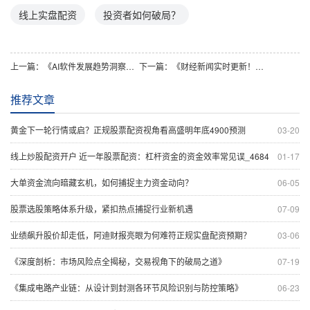
线上实盘配资
投资者如何破局？
上一篇：
《AI软件发展趋势洞察：技术迭代、应用深化与未来行业变革》
下一篇：
《财经新闻实时更新！这些赚钱机会普通投资者别错过》
推荐文章
黄金下一轮行情或启？正规股票配资视角看高盛明年底4900预测
03-20
线上炒股配资开户 近一年股票配资：杠杆资金的资金效率常见误_4684
01-17
大单资金流向暗藏玄机，如何捕捉主力资金动向？
06-05
股票选股策略体系升级，紧扣热点捕捉行业新机遇
07-09
业绩飙升股价却走低，阿迪财报亮眼为何难符正规实盘配资预期？
03-06
《深度剖析：市场风险点全揭秘，交易视角下的破局之道》
07-19
《集成电路产业链：从设计到封测各环节风险识别与防控策略》
06-23