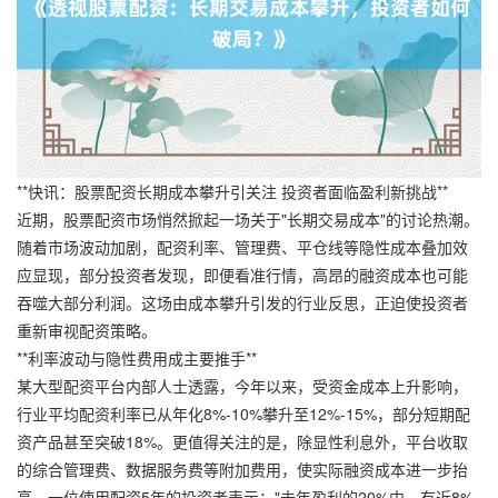
**快讯：股票配资长期成本攀升引关注 投资者面临盈利新挑战**
近期，股票配资市场悄然掀起一场关于"长期交易成本"的讨论热潮。
随着市场波动加剧，配资利率、管理费、平仓线等隐性成本叠加效
应显现，部分投资者发现，即便看准行情，高昂的融资成本也可能
吞噬大部分利润。这场由成本攀升引发的行业反思，正迫使投资者
重新审视配资策略。
**利率波动与隐性费用成主要推手**
某大型配资平台内部人士透露，今年以来，受资金成本上升影响，
行业平均配资利率已从年化8%-10%攀升至12%-15%，部分短期配
资产品甚至突破18%。更值得关注的是，除显性利息外，平台收取
的综合管理费、数据服务费等附加费用，使实际融资成本进一步抬
高。一位使用配资5年的投资者表示："去年盈利的20%中，有近8%