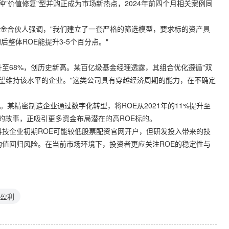
种"价值修复"型并购正成为市场新热点，2024年前四个月相关案例同
基金合伙人强调，"我们建立了一套严格的筛选模型，要求标的资产具
整体ROE能提升3-5个百分点。"
至68%，创历史新高。某百亿级基金经理透露，其组合优化遵循"双
年有望维持该水平的企业。"这类公司具有穿越经济周期的能力，在不确定
。某精密制造企业通过数字化转型，将ROE从2021年的11%提升至
鹅"的故事，正吸引更多资金布局潜在的高ROE标的。
科技企业初期ROE可能较低股票配资官网开户，但研发投入带来的技
均值回归风险。在当前市场环境下，投资者更应关注ROE的稳定性与
盈利