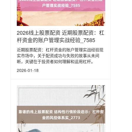
2026线上股票配资 近期股票配资：杠
杆资金的账户管理实战经验_7585
近期股票配资：杠杆资金的账户管理实战经验现
实市场中，关于配资成功与失败的故事从未间
断，关键在于投资者如何理解和运用杠杆。
2026-01-18