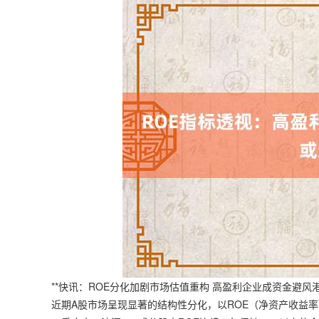
**快讯：ROE分化加剧市场估值重构 高盈利企业成资金避风港
近期A股市场呈现显著的结构性分化，以ROE（净资产收益率