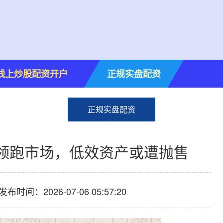
线上炒股配资开户
正规实盘配资
正规实盘配资
业领跑市场，低效资产或遭抛售
发布时间：2026-07-06 05:57:20